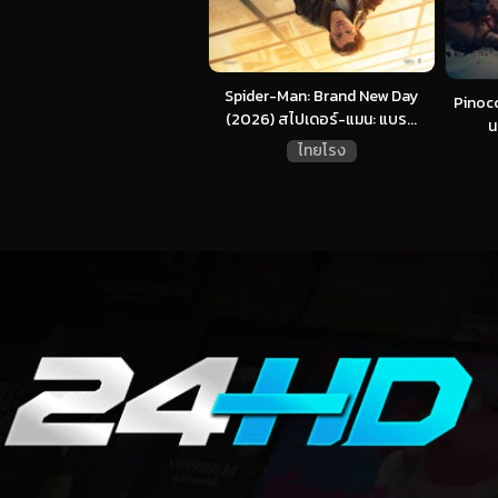
Spider-Man: Brand New Day
Pinocc
(2026) สไปเดอร์-แมน: แบร...
น
ไทยโรง