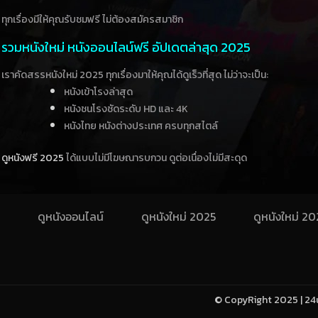
ทุกเรื่องมีให้คุณรับชมฟรี ไม่ต้องสมัครสมาชิก
รวมหนังใหม่ หนังออนไลน์ฟรี อัปเดตล่าสุด 2025
เราคัดสรรหนังใหม่ 2025 ทุกเรื่องมาให้คุณได้ดูเร็วที่สุด ไม่ว่าจะเป็น:
หนังเข้าโรงล่าสุด
หนังชนโรงชัดระดับ HD และ 4K
หนังไทย หนังต่างประเทศ ครบทุกสไตล์
ดูหนังฟรี 2025
ได้แบบไม่มีโฆษณารบกวน ดูต่อเนื่องไม่มีสะดุด
ดูหนังออนไลน์
ดูหนังใหม่ 2025
ดูหนังใหม่ 2
© CopyRight 2025 | 24u-h