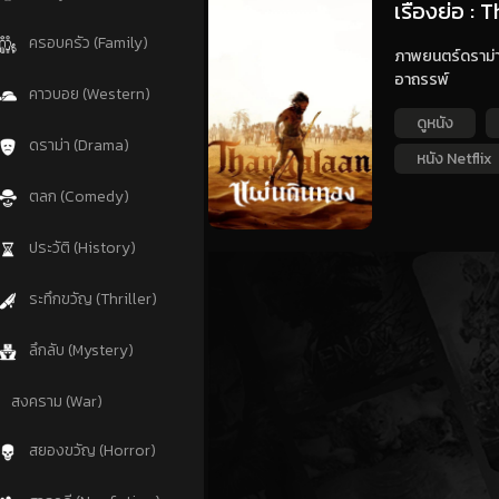
เรื่องย่อ :
ครอบครัว (Family)
ภาพยนตร์ดราม่าป
อาถรรพ์
คาวบอย (Western)
ดูหนัง
ดราม่า (Drama)
หนัง Netflix
ตลก (Comedy)
ประวัติ (History)
ระทึกขวัญ (Thriller)
ลึกลับ (Mystery)
สงคราม (War)
สยองขวัญ (Horror)