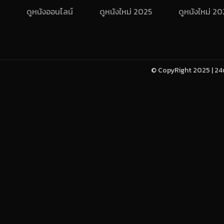
ดูหนังออนไลน์
ดูหนังใหม่ 2025
ดูหนังใหม่ 2
© CopyRight 2025 | 24u-h