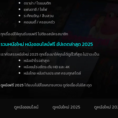
ดราม่า / โรแมนติก
แฟนตาซี / ไซไฟ
ระทึกขวัญ / สืบสวน
คอมเมดี้ / ครอบครัว
ทุกเรื่องมีให้คุณรับชมฟรี ไม่ต้องสมัครสมาชิก
รวมหนังใหม่ หนังออนไลน์ฟรี อัปเดตล่าสุด 2025
เราคัดสรรหนังใหม่ 2025 ทุกเรื่องมาให้คุณได้ดูเร็วที่สุด ไม่ว่าจะเป็น:
หนังเข้าโรงล่าสุด
หนังชนโรงชัดระดับ HD และ 4K
หนังไทย หนังต่างประเทศ ครบทุกสไตล์
ดูหนังฟรี 2025
ได้แบบไม่มีโฆษณารบกวน ดูต่อเนื่องไม่มีสะดุด
ดูหนังออนไลน์
ดูหนังใหม่ 2025
ดูหนังใหม่ 2