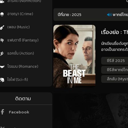
สารคดี (Nonfiction)
อาชญา (Crime)
ปีที่ฉาย :
2025
พากย์ไทย
เพลง (Music)
เรื่องย่อ :
แฟนตาซี (Fantasy)
นักเขียนชื่อดังถ
อาจเป็นฆาตกรด้
แอคชั่น (Action)
ซีรีส์ 2025
โรแมน (Romance)
ซีรีส์พากย์ไ
ลึกลับ (Myst
ไซไฟ (Sci-fi)
ติดตาม
Facebook