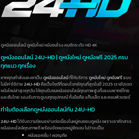
ดูหนังออนไลน์ ดูหนังใหม่ หนังชนโรง คมชัดระดับ HD 4K
ดูหนังออนไลน์ 24U-HD | ดูหนังใหม่ ดูหนังฟรี 2025 ครบ
ทุกแนว ทุกเรื่อง
หากคุณกำลังมองหาเว็บ
ดูหนังออนไลน์
ที่ให้บริการ
ดูหนังใหม่
ดูหนังฟรี
แบบ
ไม่มีค่าใช้จ่าย
24U-HD
คือเว็บไซต์ที่ตอบโจทย์คุณที่สุดในปี 2025 เราอัปเดต
หนังใหม่ล่าสุดทุกวัน ให้คุณรับชมหนังออนไลน์คุณภาพสูงทั้งแบบพากย์ไทย
และซับไทย รองรับการดูบนทุกอุปกรณ์ ทั้งมือถือ แท็บเล็ต และคอมพิวเตอร์
ทำไมต้องเลือกดูหนังออนไลน์กับ 24U-HD
24U-HD
ได้รับความนิยมอย่างต่อเนื่องในหมู่คนชอบดูหนัง เพราะเราคัดสรร
หนังออนไลน์คุณภาพดี พร้อมจัดหมวดหมู่ชัดเจน ไม่ว่าจะเป็น:
หนังแอคชั่น / ผจญภัย