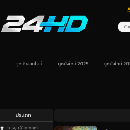
เ
ดูหนังออนไลน์
ดูหนังใหม่ 2025
ดูหนังใหม่ 2
ประเภท
การ์ตูน (Cartoon)