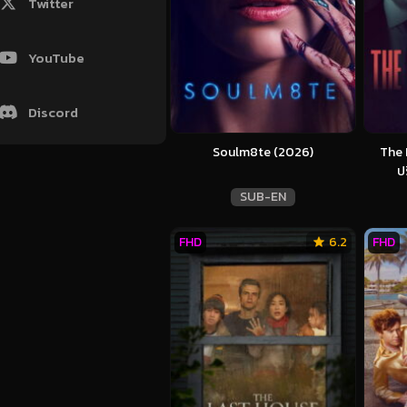
Twitter
YouTube
Discord
Soulm8te (2026)
The 
ป
SUB-EN
FHD
6.2
FHD