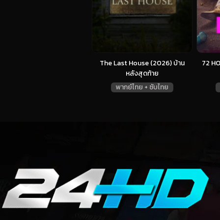
The Last House (2026) บ้าน
72 HO
หลังสุดท้าย
พากย์ไทย + ซับไทย