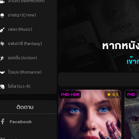
สารคดี (Nonfiction)
อาชญา (Crime)
เพลง (Music)
แฟนตาซี (Fantasy)
แอคชั่น (Action)
โรแมน (Romance)
ไซไฟ (Sci-fi)
FHD-HDR
6.5
FHD
ติดตาม
Facebook