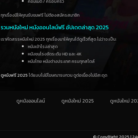
คอมเมดี้ / ครอบครัว
ทุกเรื่องมีให้คุณรับชมฟรี ไม่ต้องสมัครสมาชิก
รวมหนังใหม่ หนังออนไลน์ฟรี อัปเดตล่าสุด 2025
เราคัดสรรหนังใหม่ 2025 ทุกเรื่องมาให้คุณได้ดูเร็วที่สุด ไม่ว่าจะเป็น:
หนังเข้าโรงล่าสุด
หนังชนโรงชัดระดับ HD และ 4K
หนังไทย หนังต่างประเทศ ครบทุกสไตล์
ดูหนังฟรี 2025
ได้แบบไม่มีโฆษณารบกวน ดูต่อเนื่องไม่มีสะดุด
ดูหนังออนไลน์
ดูหนังใหม่ 2025
ดูหนังใหม่ 2
© CopyRight 2025 | 24u-h