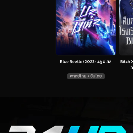
Blue Beetle (2023) บลู บีเทิล
Bitch 
ส
พากย์ไทย + ซับไทย