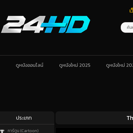
เ
ดูหนังออนไลน์
ดูหนังใหม่ 2025
ดูหนังใหม่ 2
Th
ประเภท
การ์ตูน (Cartoon)