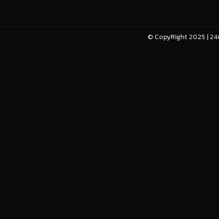
© CopyRight 2025 | 24u-h