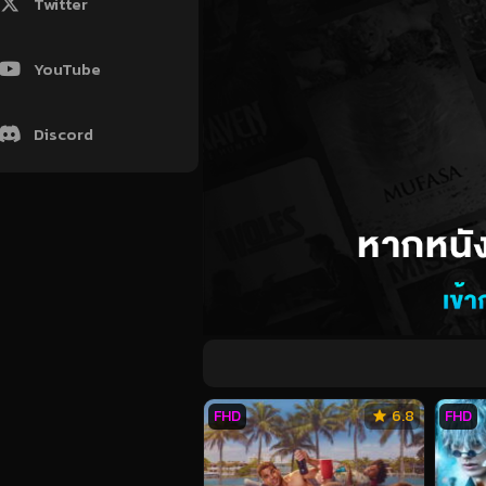
Twitter
YouTube
Discord
FHD
6.8
FHD