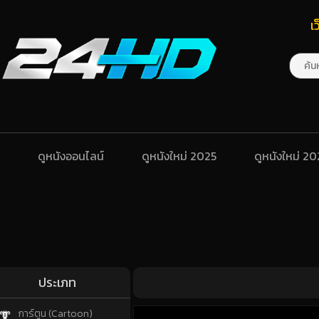
เ
ดูหนังออนไลน์
ดูหนังใหม่ 2025
ดูหนังใหม่ 2
ประเภท
การ์ตูน (Cartoon)