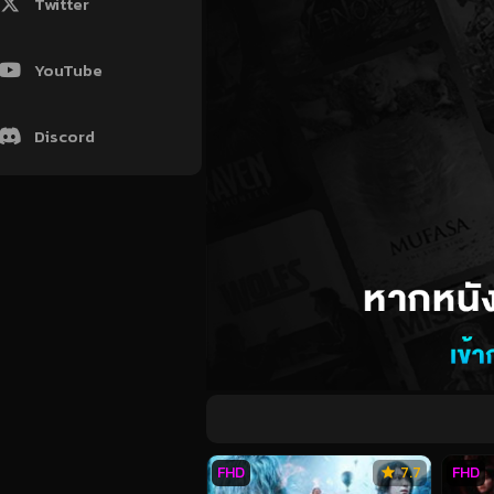
Twitter
YouTube
Discord
FHD
7.7
FHD