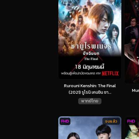
Rurouni Kenshin: The Final
Mur
(2021) รูโรนิ เคนชิน ซา...
พากย์ไทย
FHD
FHD
จบแล้ว