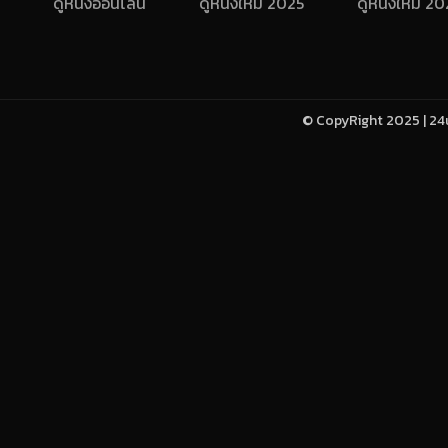
ดูหนังออนไลน์
ดูหนังใหม่ 2025
ดูหนังใหม่ 2
© CopyRight 2025 | 24u-h