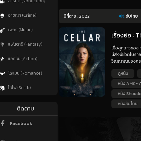
สารคดี (Nonfiction)
อาชญา (Crime)
ปีที่ฉาย :
2022
ซับไทย
เพลง (Music)
เรื่องย่อ :
แฟนตาซี (Fantasy)
เมื่อลูกสาวของ 
มีสิ่งมีชีวิตโบ
แอคชั่น (Action)
วิญญาณของคร
โรแมน (Romance)
ดูหนัง
หนัง AMC+ 
ไซไฟ (Sci-fi)
หนัง Shudd
หนังซับไทย
ติดตาม
Facebook