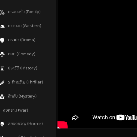
ครอบครัว (Family)
คาวบอย (Western)
ดราม่า (Drama)
ตลก (Comedy)
ประวัติ (History)
ระทึกขวัญ (Thriller)
ลึกลับ (Mystery)
สงคราม (War)
สยองขวัญ (Horror)