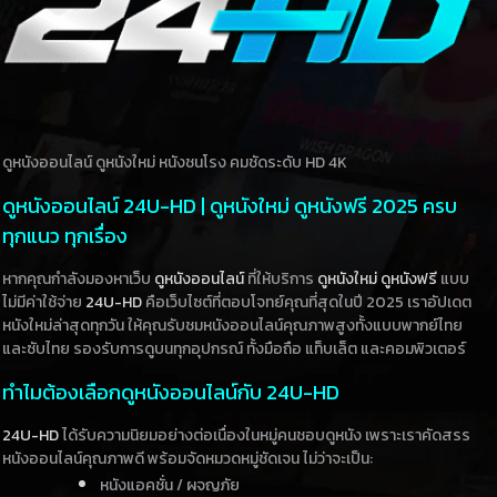
ดูหนังออนไลน์ ดูหนังใหม่ หนังชนโรง คมชัดระดับ HD 4K
ดูหนังออนไลน์ 24U-HD | ดูหนังใหม่ ดูหนังฟรี 2025 ครบ
ทุกแนว ทุกเรื่อง
หากคุณกำลังมองหาเว็บ
ดูหนังออนไลน์
ที่ให้บริการ
ดูหนังใหม่
ดูหนังฟรี
แบบ
ไม่มีค่าใช้จ่าย
24U-HD
คือเว็บไซต์ที่ตอบโจทย์คุณที่สุดในปี 2025 เราอัปเดต
หนังใหม่ล่าสุดทุกวัน ให้คุณรับชมหนังออนไลน์คุณภาพสูงทั้งแบบพากย์ไทย
และซับไทย รองรับการดูบนทุกอุปกรณ์ ทั้งมือถือ แท็บเล็ต และคอมพิวเตอร์
ทำไมต้องเลือกดูหนังออนไลน์กับ 24U-HD
24U-HD
ได้รับความนิยมอย่างต่อเนื่องในหมู่คนชอบดูหนัง เพราะเราคัดสรร
หนังออนไลน์คุณภาพดี พร้อมจัดหมวดหมู่ชัดเจน ไม่ว่าจะเป็น:
หนังแอคชั่น / ผจญภัย