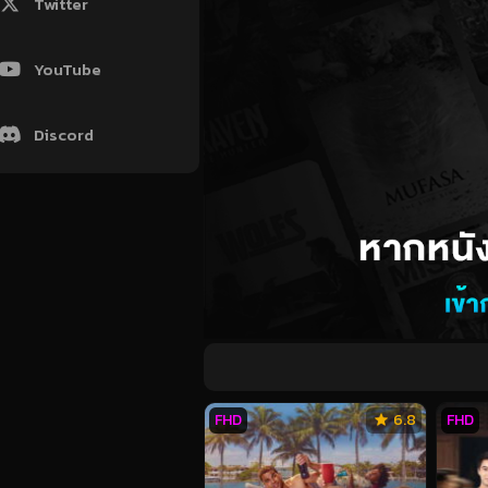
Twitter
YouTube
Discord
FHD
6.8
FHD