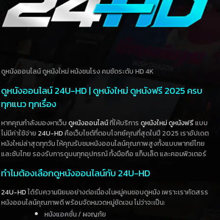
ดูหนังออนไลน์ ดูหนังใหม่ หนังชนโรง คมชัดระดับ HD 4K
ดูหนังออนไลน์ 24U-HD | ดูหนังใหม่ ดูหนังฟรี 2025 ครบ
ทุกแนว ทุกเรื่อง
หากคุณกำลังมองหาเว็บ
ดูหนังออนไลน์
ที่ให้บริการ
ดูหนังใหม่
ดูหนังฟรี
แบบ
ไม่มีค่าใช้จ่าย
24U-HD
คือเว็บไซต์ที่ตอบโจทย์คุณที่สุดในปี 2025 เราอัปเดต
หนังใหม่ล่าสุดทุกวัน ให้คุณรับชมหนังออนไลน์คุณภาพสูงทั้งแบบพากย์ไทย
และซับไทย รองรับการดูบนทุกอุปกรณ์ ทั้งมือถือ แท็บเล็ต และคอมพิวเตอร์
ทำไมต้องเลือกดูหนังออนไลน์กับ 24U-HD
24U-HD
ได้รับความนิยมอย่างต่อเนื่องในหมู่คนชอบดูหนัง เพราะเราคัดสรร
หนังออนไลน์คุณภาพดี พร้อมจัดหมวดหมู่ชัดเจน ไม่ว่าจะเป็น:
หนังแอคชั่น / ผจญภัย