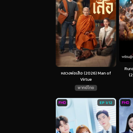
Ruro
หลวงพ่อเสือ (2026) Man of
(2
Virtue
พากย์ไทย
FHD
FHD
EP 1/12