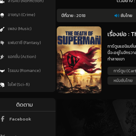
ตัวอย่าง
สารคดี (Nonfiction)
อาชญา (Crime)
ปีที่ฉาย :
2018
ซับไทย
เพลง (Music)
เรื่องย่อ 
แฟนตาซี (Fantasy)
การ์ตูนแอนิเมชั
นี้จะอยู่ในจักรว
แอคชั่น (Action)
ทำลายเขา
โรแมน (Romance)
การ์ตูน (Car
หนังซับไทย
ไซไฟ (Sci-fi)
ติดตาม
Facebook