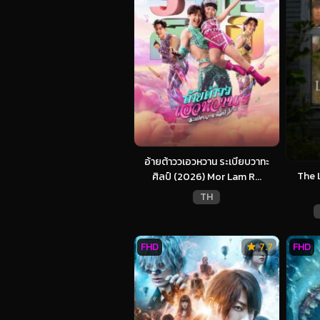
อ้ายต้าววเอวหวาน ระเบียบวาทะ
The 
ศิลป์ (2026) Mor Lam R...
TH
FHD
7.7
FHD