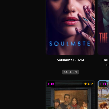
Soulm8te (2026)
The 
ป
SUB-EN
FHD
6.2
FHD