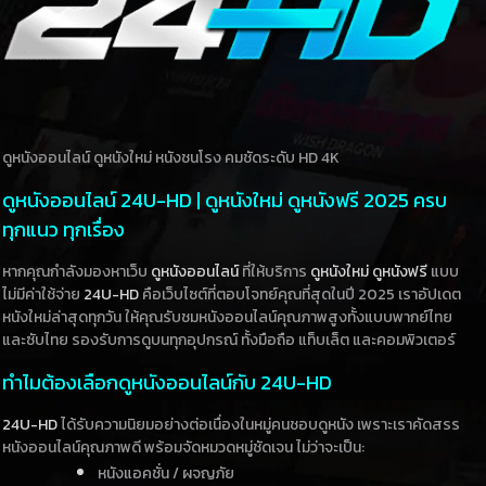
ดูหนังออนไลน์ ดูหนังใหม่ หนังชนโรง คมชัดระดับ HD 4K
ดูหนังออนไลน์ 24U-HD | ดูหนังใหม่ ดูหนังฟรี 2025 ครบ
ทุกแนว ทุกเรื่อง
หากคุณกำลังมองหาเว็บ
ดูหนังออนไลน์
ที่ให้บริการ
ดูหนังใหม่
ดูหนังฟรี
แบบ
ไม่มีค่าใช้จ่าย
24U-HD
คือเว็บไซต์ที่ตอบโจทย์คุณที่สุดในปี 2025 เราอัปเดต
หนังใหม่ล่าสุดทุกวัน ให้คุณรับชมหนังออนไลน์คุณภาพสูงทั้งแบบพากย์ไทย
และซับไทย รองรับการดูบนทุกอุปกรณ์ ทั้งมือถือ แท็บเล็ต และคอมพิวเตอร์
ทำไมต้องเลือกดูหนังออนไลน์กับ 24U-HD
24U-HD
ได้รับความนิยมอย่างต่อเนื่องในหมู่คนชอบดูหนัง เพราะเราคัดสรร
หนังออนไลน์คุณภาพดี พร้อมจัดหมวดหมู่ชัดเจน ไม่ว่าจะเป็น:
หนังแอคชั่น / ผจญภัย