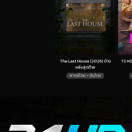
The Last House (2026) บ้าน
72 HO
หลังสุดท้าย
พากย์ไทย + ซับไทย