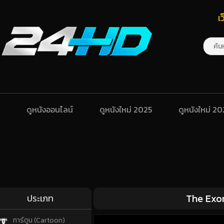
เ
ดูหนังออนไลน์
ดูหนังใหม่ 2025
ดูหนังใหม่ 2
The Exorc
ประเภท
การ์ตูน (Cartoon)