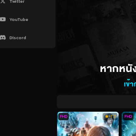
Twitter
YouTube
Discord
FHD
7.7
FHD