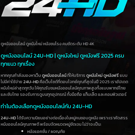
ดูหนังออนไลน์ ดูหนังใหม่ หนังชนโรง คมชัดระดับ HD 4K
ดูหนังออนไลน์ 24U-HD | ดูหนังใหม่ ดูหนังฟรี 2025 ครบ
ทุกแนว ทุกเรื่อง
หากคุณกำลังมองหาเว็บ
ดูหนังออนไลน์
ที่ให้บริการ
ดูหนังใหม่
ดูหนังฟรี
แบบ
ไม่มีค่าใช้จ่าย
24U-HD
คือเว็บไซต์ที่ตอบโจทย์คุณที่สุดในปี 2025 เราอัปเดต
หนังใหม่ล่าสุดทุกวัน ให้คุณรับชมหนังออนไลน์คุณภาพสูงทั้งแบบพากย์ไทย
และซับไทย รองรับการดูบนทุกอุปกรณ์ ทั้งมือถือ แท็บเล็ต และคอมพิวเตอร์
ทำไมต้องเลือกดูหนังออนไลน์กับ 24U-HD
24U-HD
ได้รับความนิยมอย่างต่อเนื่องในหมู่คนชอบดูหนัง เพราะเราคัดสรร
หนังออนไลน์คุณภาพดี พร้อมจัดหมวดหมู่ชัดเจน ไม่ว่าจะเป็น:
หนังแอคชั่น / ผจญภัย