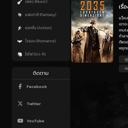
เพลง (Music)
เรื
แฟนตาซี (Fantasy)
แจ็คส
เขาจะ
แอคชั่น (Action)
mutan
ทำลาย
โรแมน (Romance)
ทัพขอ
หยุดเ
ไซไฟ (Sci-fi)
ดู
ห
ติดตาม
Facebook
Twitter
YouTube