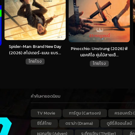
Spider-Man: Brand New Day
Pinocchio: Unstrung (2026) พิ
(2026) สไปเดอร์-แมน: แบร...
นอคคิโอ หุ่นไม้สายเชื...
ไทยโรง
ไทยโรง
คำค้นหายอดนิยม
TV Movie
การ์ตูน (Cartoon)
ครอบครัว (
ซีรี่ส์ไทย
ดราม่า (Drama)
ดูซีรี่ส์ออนไลน์
ผจญภัย (Adven)
ระทึกขวัญ (Thriller)
ลึ