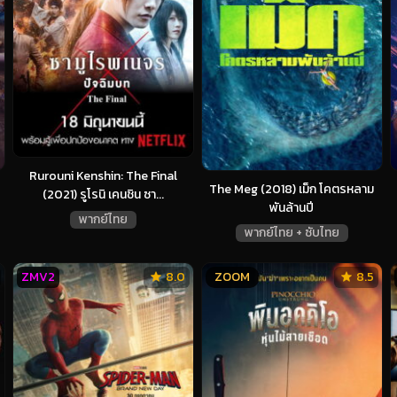
Rurouni Kenshin: The Final
The Meg (2018) เม็ก โคตรหลาม
(2021) รูโรนิ เคนชิน ซา...
พันล้านปี
พากย์ไทย
พากย์ไทย + ซับไทย
ZMV2
8.0
ZOOM
8.5