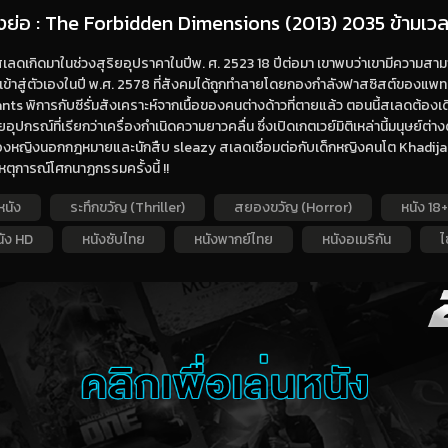
่องย่อ : The Forbidden Dimensions (2013) 2035 ข้ามเวลา
เลดเกิดมาในช่วงสุริยอุปราคาในปีพ. ศ. 2523 18 ปีต่อมา เขาพบว่าเขามีความ
เข้าสู่ตัวเองในปี พ.ศ. 2578 ที่สังคมได้ถูกทำลายโดยกองกำลังฟาสซิสต์ของแพท
ts พิการกับซีรั่มสังเคราะห์จากเนื้อของคนต่างด้าวที่ตายแล้ว ตอนนี้สเลดต้องเด
อุปกรณ์ที่เรียกว่าเครื่องกำเนิดความยาวคลื่น ซึ่งเปิดเกตเวย์มิติเหล่านี้มนุษย
งหญิงนอกกฎหมายและนักสืบ sleazy สเลดเชื่อมต่อกับเด็กหญิงคนโต Khadijah 
หตุการณ์โศกนาฏกรรมครั้งนี้ !!
หนัง
ระทึกขวัญ (Thriller)
สยองขวัญ (Horror)
หนัง 18+
นัง HD
หนังซับไทย
หนังพากย์ไทย
หนังอเมริกัน
ไ