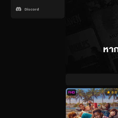
Discord
FHD
6.8