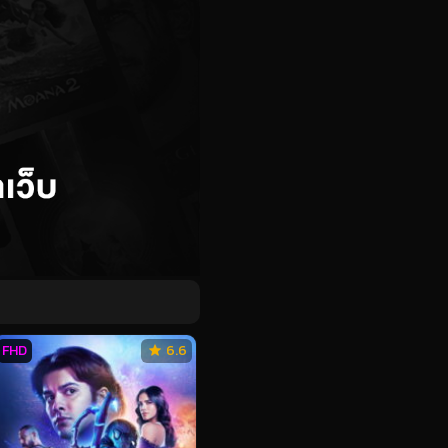
FHD
6.6