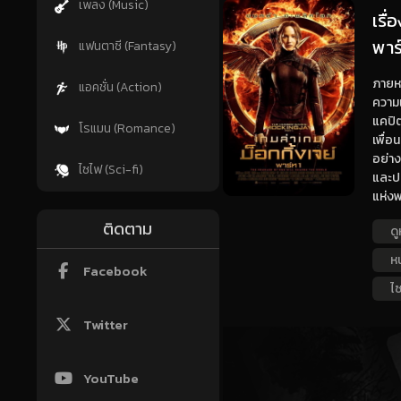
เพลง (Music)
เรื
พาร์
แฟนตาซี (Fantasy)
ภายหล
แอคชั่น (Action)
ความเ
แคปิต
โรแมน (Romance)
เพื่อ
อย่าง
ไซไฟ (Sci-fi)
และปร
แห่งพ
ติดตาม
ดู
ห
Facebook
ไซ
Twitter
YouTube