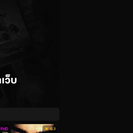
FHD
6.3