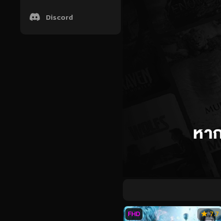
Discord
FHD
7.7