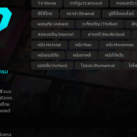
TV Movie
การ์ตูน (Cartoon)
ครอบครัว (
ซีรี่ส์ไทย
ดราม่า (Drama)
ดูซีรี่ส์ออนไลน์
ผจญภัย (Adven)
ระทึกขวัญ (Thriller)
ลึ
สยองขวัญ (Horror)
สารคดี (Nonfiction)
หนัง Hotstar
หนัง Max
หนัง Monomax
หนังอเมริกัน
หนังเกาหลี
หนังไต้หวัน
แอคชั่น (Action)
โรแมน (Romance)
ไซไฟ
 ครบ
รี
แบบ
าอัปเดต
กย์ไทย
วเตอร์
าคัดสรร