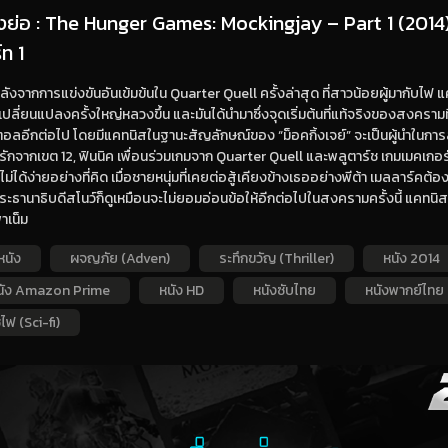
่องย่อ : The Hunger Games: Mockingjay – Part 1 (2014) 
ท 1
ังจากการแข่งขันอันเข้มข้นใน Quarter Quell ครั้งล่าสุด ที่สาวน้อยผู้มากับไฟ แค
ปลี่ยนแปลงครั้งใหญ่หลวงขึ้น และมันได้นำมาซึ่งจุดเริ่มต้นที่แท้จริงของสงครามท
อลอีกต่อไป โดยมีแคทนิสในฐานะสัญลักษณ์ของ “ม็อคกิ้งเจย์” จะเป็นผู้นำในการลุกข
นรักจากเขต 12, ฟินนิค เพื่อนร่วมเกมจาก Quarter Quell และพลูตาร์ช เกมเมคเกอร
ไม่ได้ง่ายอย่างที่คิด เมื่อชายหนุ่มที่เคยต่อสู้เคียงข้างเธออย่างพีต้า เมลลาร์คต
ะธานาธิบดีสโนว์ก็ดูเหมือนจะไม่ยอมอ่อนข้อให้อีกต่อไปในสงครามครั้งนี้ แคทนิ
าเน็ม
หนัง
ผจญภัย (Adven)
ระทึกขวัญ (Thriller)
หนัง 2014
นัง Amazon Prime
หนัง HD
หนังซับไทย
หนังพากย์ไทย
ไฟ (Sci-fi)