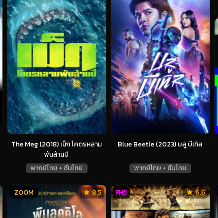
The Meg (2018) เม็ก โคตรหลาม
Blue Beetle (2023) บลู บีเทิล
พันล้านปี
พากย์ไทย + ซับไทย
พากย์ไทย + ซับไทย
ZOOM
8.5
FHD
6.6