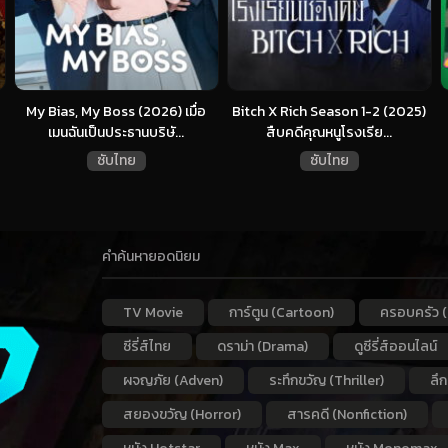
My Bias, My Boss (2026) เมื่อ
Bitch X Rich Season 1-2 (2025)
เมนฉันเป็นประธานบริษั...
สืบคดีคุณหนูโรงเรีย...
ซับไทย
ซับไทย
คำค้นหายอดนิยม
TV Movie
การ์ตูน (Cartoon)
ครอบครัว (
ซีรี่ส์ไทย
ดราม่า (Drama)
ดูซีรี่ส์ออนไลน์
ผจญภัย (Adven)
ระทึกขวัญ (Thriller)
ลึ
สยองขวัญ (Horror)
สารคดี (Nonfiction)