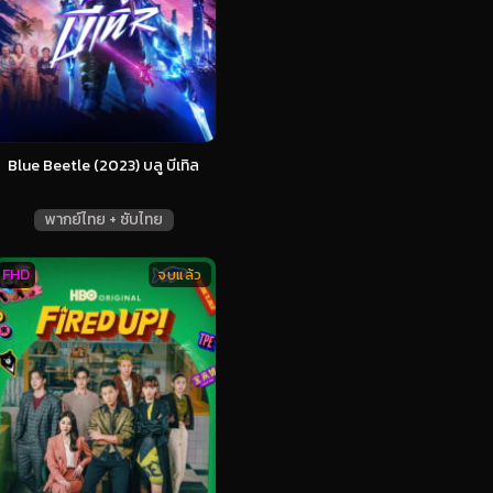
Blue Beetle (2023) บลู บีเทิล
พากย์ไทย + ซับไทย
FHD
จบแล้ว