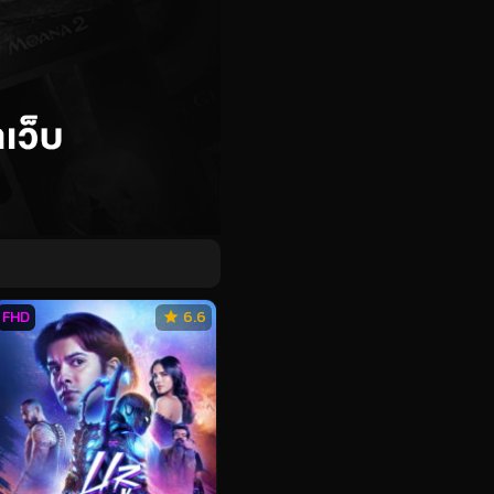
FHD
6.6