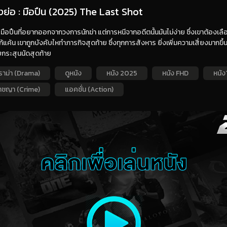
องย่อ : มือปืน (2025) The Last Shot
มือปืนที่อยากออกจากวงการนักฆ่า แต่การหนีจากอดีตนั้นมันไม่ง่าย ซึ่งเขาต้องเล
้แค้น เขาถูกบังคับใหทำภารกิจสุดท้าย ซึ่งทุกการสังหาร ยิ่งเพิ่มความเสี่ยงมาก
ับกระสุนนัดสุดท้าย
ราม่า (Drama)
ดูหนัง
หนัง 2025
หนัง FHD
หนั
าชญา (Crime)
แอคชั่น (Action)