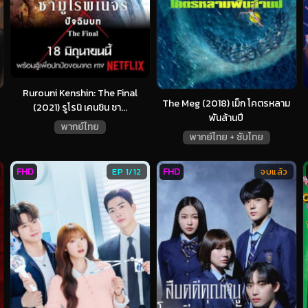
Rurouni Kenshin: The Final
The Meg (2018) เม็ก โคตรหลาม
(2021) รูโรนิ เคนชิน ซา...
พันล้านปี
พากย์ไทย
พากย์ไทย + ซับไทย
FHD
FHD
EP 1/12
จบแล้ว