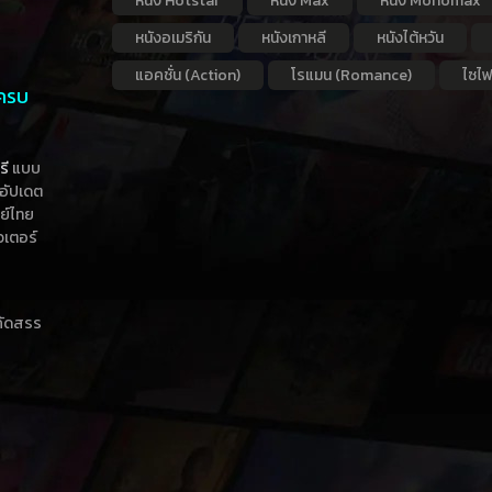
หนัง Hotstar
หนัง Max
หนัง Monomax
หนังอเมริกัน
หนังเกาหลี
หนังไต้หวัน
แอคชั่น (Action)
โรแมน (Romance)
ไซไฟ
 ครบ
รี
แบบ
าอัปเดต
กย์ไทย
วเตอร์
าคัดสรร