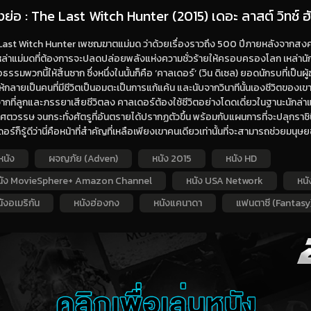
่องย่อ : The Last Witch Hunter (2015) เดอะ ลาสต์ วิทช์
ast Witch Hunter เพชฌฆาตแม่มด ว่าด้วยเรื่องราวถึง 500 ปีภายหลังจากสงค
ล่าแม่มดที่ต้องการจะปลดปล่อยพลังแห่งความชั่วร้ายให้ครอบครองโลก เหล่านักล่
อธรรมพวกนี้ให้สิ้นซาก ซึ่งหนึ่งในนั้นก็คือ ‘คาลเดอร์’ (วิน ดิเซล) ยอดนักรบที่เป็นผู
้กลายเป็นคนที่มีชีวิตเป็นอมตะเป็นการแก้แค้น และนับจากวินาทีนั้นเองชีวิตข
ากที่ลูกและภรรยาเสียชีวิตลง คาลเดอร์ต้องใช้ชีวิตอย่างโดดเดี่ยวในฐานะนักล่าแ
ตวรรษ จนกระทั่งศัตรูที่อันตรายได้ปรากฏตัวขึ้น พร้อมกับแผนการที่จะปลุกราชินีแ
อร์ก็รู้ดีว่านี่คือหน้าที่สำคัญที่เหลือเพียงเขาคนเดียวเท่านั้นที่จะสามารถช่วยมนุษยช
หนัง
ผจญภัย (Adven)
หนัง 2015
หนัง HD
นัง MovieSphere+ Amazon Channel
หนัง USA Network
หนั
ังอเมริกัน
หนังฮ่องกง
หนังแคนาดา
แฟนตาซี (Fantasy