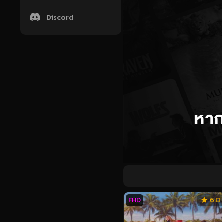
Discord
FHD
6.8