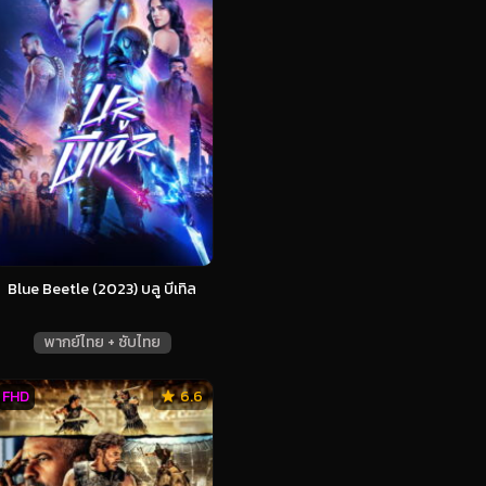
Blue Beetle (2023) บลู บีเทิล
พากย์ไทย + ซับไทย
FHD
6.6