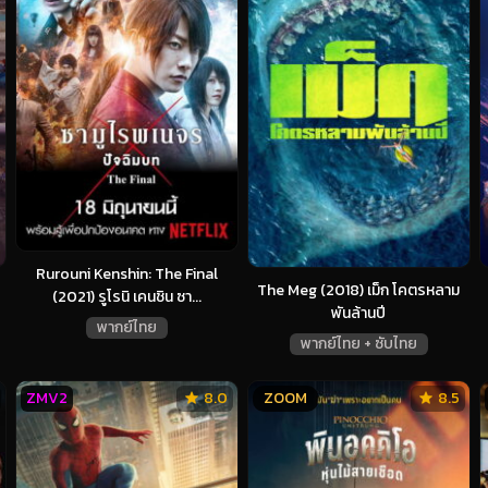
Rurouni Kenshin: The Final
The Meg (2018) เม็ก โคตรหลาม
(2021) รูโรนิ เคนชิน ซา...
พันล้านปี
พากย์ไทย
พากย์ไทย + ซับไทย
ZMV2
8.0
ZOOM
8.5