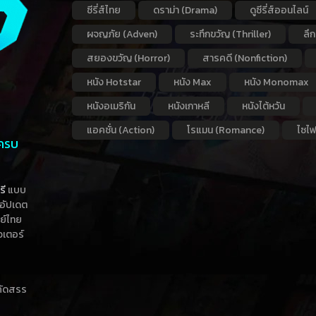
ซีรี่ส์ไทย
ดราม่า (Drama)
ดูซีรี่ส์ออนไลน์
ผจญภัย (Adven)
ระทึกขวัญ (Thriller)
ลึ
สยองขวัญ (Horror)
สารคดี (Nonfiction)
หนัง Hotstar
หนัง Max
หนัง Monomax
หนังอเมริกัน
หนังเกาหลี
หนังไต้หวัน
แอคชั่น (Action)
โรแมน (Romance)
ไซไฟ
 ครบ
รี
แบบ
าอัปเดต
กย์ไทย
วเตอร์
าคัดสรร