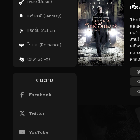
เพลง (Music)
เรื
แฟนตาซี (Fantasy)
The L
และเห
แอคชั่น (Action)
เหล่า
สาปให
โรแมน (Romance)
หลังจ
หลายศ
คาลเด
ไซไฟ (Sci-fi)
ดู
ติดตาม
ห
หน
Facebook
Twitter
YouTube