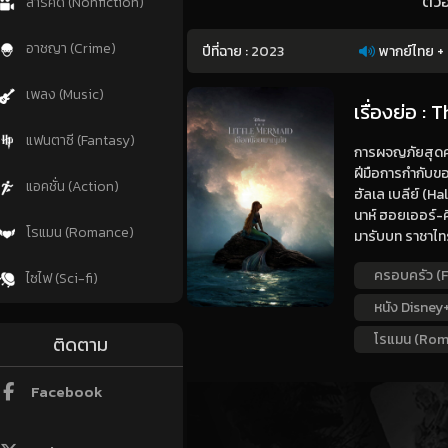
ตัว
สารคดี (Nonfiction)
อาชญา (Crime)
ปีที่ฉาย :
2023
พากย์ไทย + 
เพลง (Music)
เรื่องย่อ :
แฟนตาซี (Fantasy)
การผจญภัยสุดคลา
ฝีมือการกำกับขอ
แอคชั่น (Action)
ฮัลเล เบลีย์ (H
นาห์ ฮอยเออร์-คิ
โรแมน (Romance)
มารับบท ราชาไทร
ครอบครัว (F
ไซไฟ (Sci-fi)
หนัง Disney
โรแมน (Rom
ติดตาม
Facebook