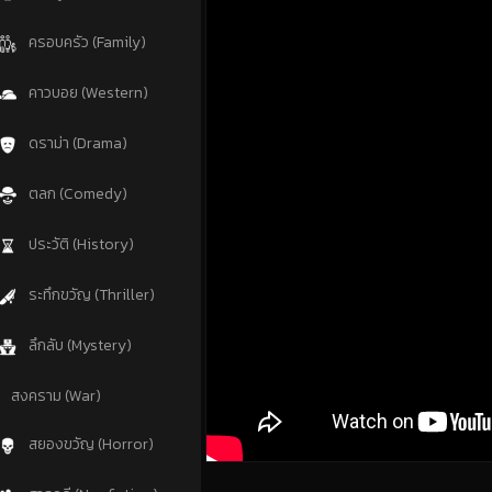
ครอบครัว (Family)
คาวบอย (Western)
ดราม่า (Drama)
ตลก (Comedy)
ประวัติ (History)
ระทึกขวัญ (Thriller)
ลึกลับ (Mystery)
สงคราม (War)
สยองขวัญ (Horror)