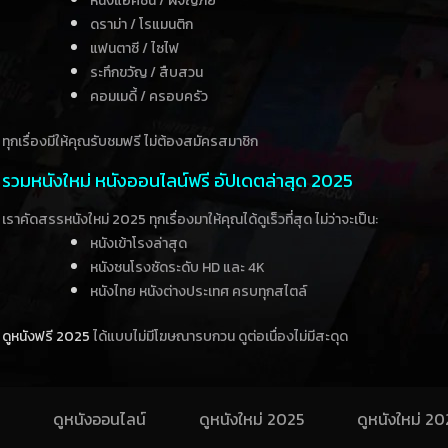
หนังแอคชั่น / ผจญภัย
ดราม่า / โรแมนติก
แฟนตาซี / ไซไฟ
ระทึกขวัญ / สืบสวน
คอมเมดี้ / ครอบครัว
ทุกเรื่องมีให้คุณรับชมฟรี ไม่ต้องสมัครสมาชิก
รวมหนังใหม่ หนังออนไลน์ฟรี อัปเดตล่าสุด 2025
เราคัดสรรหนังใหม่ 2025 ทุกเรื่องมาให้คุณได้ดูเร็วที่สุด ไม่ว่าจะเป็น:
หนังเข้าโรงล่าสุด
หนังชนโรงชัดระดับ HD และ 4K
หนังไทย หนังต่างประเทศ ครบทุกสไตล์
ดูหนังฟรี 2025
ได้แบบไม่มีโฆษณารบกวน ดูต่อเนื่องไม่มีสะดุด
ดูหนังออนไลน์
ดูหนังใหม่ 2025
ดูหนังใหม่ 2