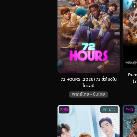
Ruro
72 HOURS (2026) 72 ชั่วโมงใน
(2
ไมแอมี
พากย์ไทย + ซับไทย
FHD
FHD
EP 1/12