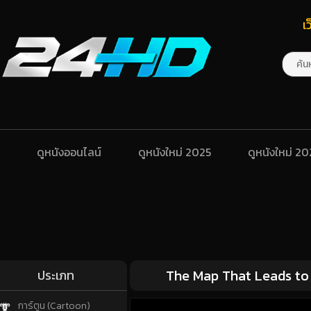
เ
ดูหนังออนไลน์
ดูหนังใหม่ 2025
ดูหนังใหม่ 2
The Map That Leads to 
ประเภท
การ์ตูน (Cartoon)