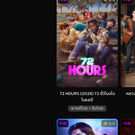
72 HOURS (2026) 72 ชั่วโมงใน
หลวง
ไมแอมี
พากย์ไทย + ซับไทย
FHD
6.6
FHD