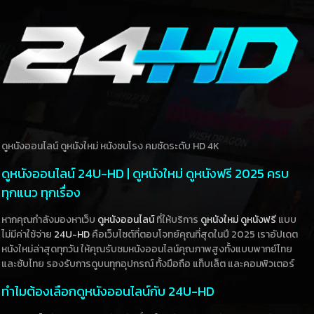
ดูหนังออนไลน์ ดูหนังใหม่ หนังชนโรง คมชัดระดับ HD 4K
ดูหนังออนไลน์ 24U-HD | ดูหนังใหม่ ดูหนังฟรี 2025 ครบ
ทุกแนว ทุกเรื่อง
หากคุณกำลังมองหาเว็บ
ดูหนังออนไลน์
ที่ให้บริการ
ดูหนังใหม่
ดูหนังฟรี
แบบ
ไม่มีค่าใช้จ่าย
24U-HD
คือเว็บไซต์ที่ตอบโจทย์คุณที่สุดในปี 2025 เราอัปเดต
หนังใหม่ล่าสุดทุกวัน ให้คุณรับชมหนังออนไลน์คุณภาพสูงทั้งแบบพากย์ไทย
และซับไทย รองรับการดูบนทุกอุปกรณ์ ทั้งมือถือ แท็บเล็ต และคอมพิวเตอร์
ทำไมต้องเลือกดูหนังออนไลน์กับ 24U-HD