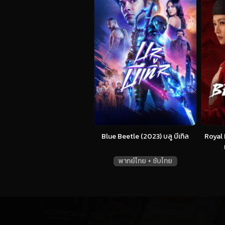
Blue Beetle (2023) บลู บีเทิล
Royal 
พากย์ไทย + ซับไทย