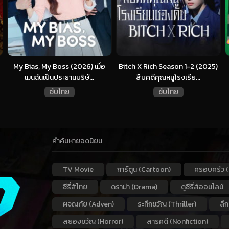
My Bias, My Boss (2026) เมื่อ
Bitch X Rich Season 1-2 (2025)
เมนฉันเป็นประธานบริษั...
สืบคดีคุณหนูโรงเรีย...
ซับไทย
ซับไทย
คำค้นหายอดนิยม
TV Movie
การ์ตูน (Cartoon)
ครอบครัว (
ซีรี่ส์ไทย
ดราม่า (Drama)
ดูซีรี่ส์ออนไลน์
ผจญภัย (Adven)
ระทึกขวัญ (Thriller)
ลึ
สยองขวัญ (Horror)
สารคดี (Nonfiction)