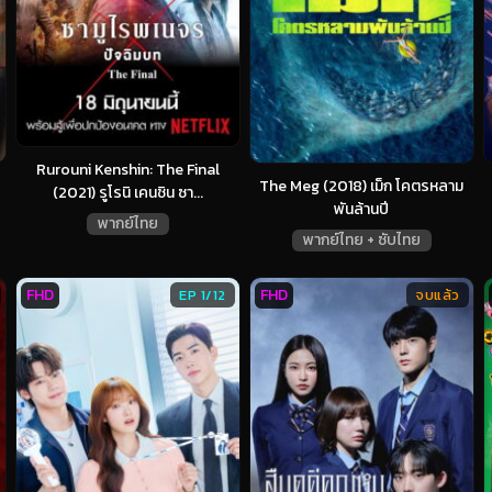
Rurouni Kenshin: The Final
The Meg (2018) เม็ก โคตรหลาม
(2021) รูโรนิ เคนชิน ซา...
พันล้านปี
พากย์ไทย
พากย์ไทย + ซับไทย
FHD
FHD
EP 1/12
จบแล้ว