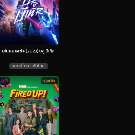
Blue Beetle (2023) บลู บีเทิล
พากย์ไทย + ซับไทย
FHD
จบแล้ว