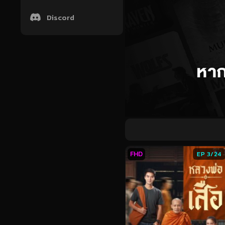
Discord
FHD
EP 3/24