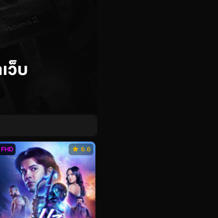
FHD
6.6