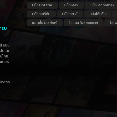
หนัง Hotstar
หนัง Max
หนัง Monomax
หนังอเมริกัน
หนังเกาหลี
หนังไต้หวัน
แอคชั่น (Action)
โรแมน (Romance)
ไซไฟ
 ครบ
รี
แบบ
าอัปเดต
กย์ไทย
วเตอร์
าคัดสรร