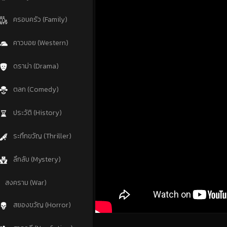
ครอบครัว (Family)
คาวบอย (Western)
ดราม่า (Drama)
ตลก (Comedy)
ประวัติ (History)
ระทึกขวัญ (Thriller)
ลึกลับ (Mystery)
สงคราม (War)
สยองขวัญ (Horror)