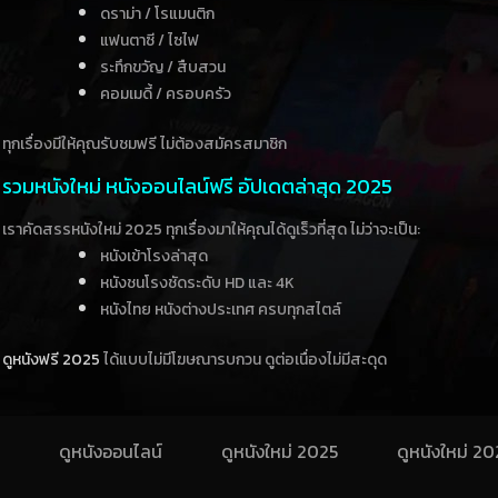
ดราม่า / โรแมนติก
แฟนตาซี / ไซไฟ
ระทึกขวัญ / สืบสวน
คอมเมดี้ / ครอบครัว
ทุกเรื่องมีให้คุณรับชมฟรี ไม่ต้องสมัครสมาชิก
รวมหนังใหม่ หนังออนไลน์ฟรี อัปเดตล่าสุด 2025
เราคัดสรรหนังใหม่ 2025 ทุกเรื่องมาให้คุณได้ดูเร็วที่สุด ไม่ว่าจะเป็น:
หนังเข้าโรงล่าสุด
หนังชนโรงชัดระดับ HD และ 4K
หนังไทย หนังต่างประเทศ ครบทุกสไตล์
ดูหนังฟรี 2025
ได้แบบไม่มีโฆษณารบกวน ดูต่อเนื่องไม่มีสะดุด
ดูหนังออนไลน์
ดูหนังใหม่ 2025
ดูหนังใหม่ 2