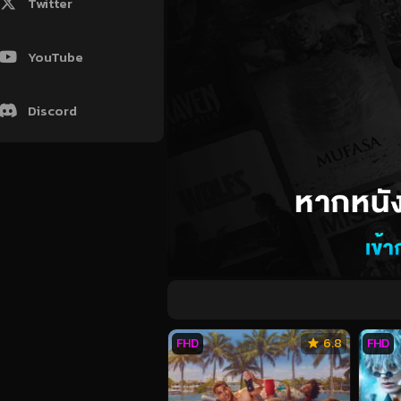
Twitter
YouTube
Discord
FHD
6.8
FHD