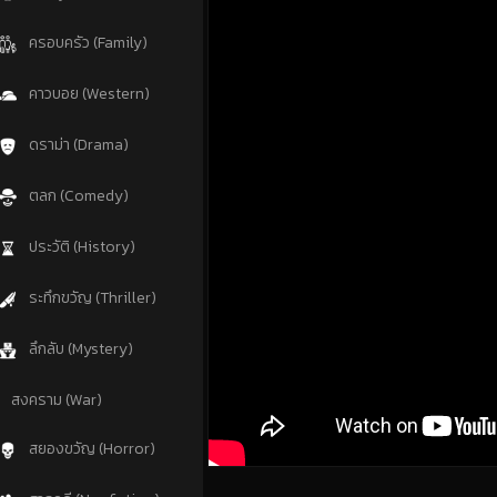
ครอบครัว (Family)
คาวบอย (Western)
ดราม่า (Drama)
ตลก (Comedy)
ประวัติ (History)
ระทึกขวัญ (Thriller)
ลึกลับ (Mystery)
สงคราม (War)
สยองขวัญ (Horror)