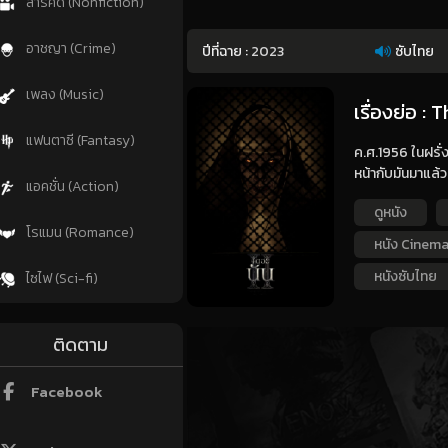
สารคดี (Nonfiction)
อาชญา (Crime)
ปีที่ฉาย :
2023
ซับไทย
เพลง (Music)
เรื่องย่อ : 
แฟนตาซี (Fantasy)
ค.ศ.1956 ในฝรั
หน้ากับมันมาแล้ว
แอคชั่น (Action)
ดูหนัง
โรแมน (Romance)
หนัง Cinem
หนังซับไทย
ไซไฟ (Sci-fi)
ติดตาม
Facebook