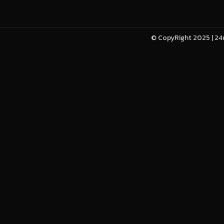
© CopyRight 2025 | 24u-h