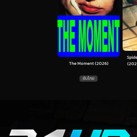
Spid
The Moment (2026)
(2026
ซับไทย