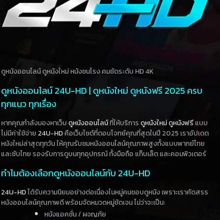
ดูหนังออนไลน์ ดูหนังใหม่ หนังชนโรง คมชัดระดับ HD 4K
ดูหนังออนไลน์ 24U-HD | ดูหนังใหม่ ดูหนังฟรี 2025 ครบ
ทุกแนว ทุกเรื่อง
หากคุณกำลังมองหาเว็บ
ดูหนังออนไลน์
ที่ให้บริการ
ดูหนังใหม่
ดูหนังฟรี
แบบ
ไม่มีค่าใช้จ่าย
24U-HD
คือเว็บไซต์ที่ตอบโจทย์คุณที่สุดในปี 2025 เราอัปเดต
หนังใหม่ล่าสุดทุกวัน ให้คุณรับชมหนังออนไลน์คุณภาพสูงทั้งแบบพากย์ไทย
และซับไทย รองรับการดูบนทุกอุปกรณ์ ทั้งมือถือ แท็บเล็ต และคอมพิวเตอร์
ทำไมต้องเลือกดูหนังออนไลน์กับ 24U-HD
24U-HD
ได้รับความนิยมอย่างต่อเนื่องในหมู่คนชอบดูหนัง เพราะเราคัดสรร
หนังออนไลน์คุณภาพดี พร้อมจัดหมวดหมู่ชัดเจน ไม่ว่าจะเป็น:
หนังแอคชั่น / ผจญภัย