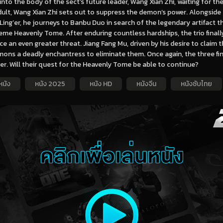
into the body of the sect’s future leader, Wang Xian Zhi, waiting for t
ult, Wang Xian Zhi sets out to suppress the demon’s power. Alongside 
Ling’er, he journeys to Banbu Duo in search of the legendary artifact 
eme Heavenly Tome. After enduring countless hardships, the trio final
ce an even greater threat. Jiang Fang Mu, driven by his desire to claim t
ons a deadly enchantress to eliminate them. Once again, the three fin
r. Will their quest for the Heavenly Tome be able to continue?
หนัง
หนัง 2025
หนัง HD
หนังจีน
หนังซับไทย