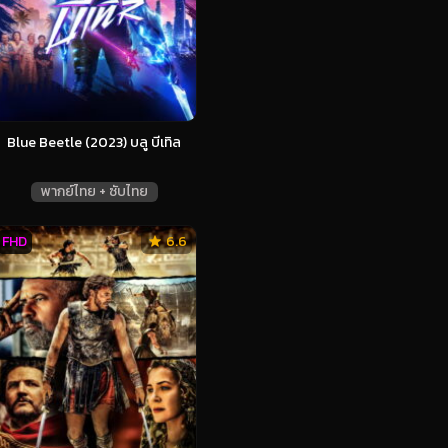
Blue Beetle (2023) บลู บีเทิล
พากย์ไทย + ซับไทย
FHD
6.6