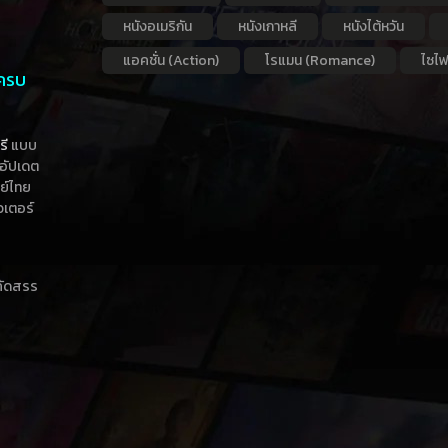
หนังอเมริกัน
หนังเกาหลี
หนังไต้หวัน
แอคชั่น (Action)
โรแมน (Romance)
ไซไฟ
 ครบ
รี
แบบ
าอัปเดต
กย์ไทย
วเตอร์
าคัดสรร