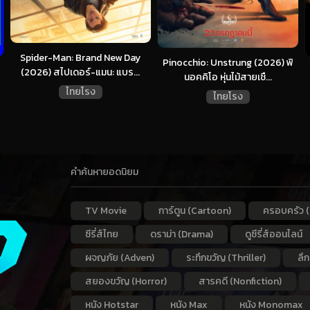
Spider-Man: Brand New Day
Pinocchio: Unstrung (2026) พิ
(2026) สไปเดอร์-แมน: แบร...
นอคคิโอ หุ่นไม้สายเชื...
ไทยโรง
ไทยโรง
คำค้นหายอดนิยม
TV Movie
การ์ตูน (Cartoon)
ครอบครัว (
ซีรี่ส์ไทย
ดราม่า (Drama)
ดูซีรี่ส์ออนไลน์
ผจญภัย (Adven)
ระทึกขวัญ (Thriller)
ลึ
สยองขวัญ (Horror)
สารคดี (Nonfiction)
หนัง Hotstar
หนัง Max
หนัง Monomax