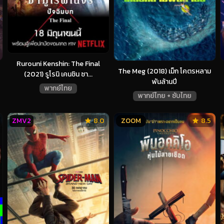
Rurouni Kenshin: The Final
The Meg (2018) เม็ก โคตรหลาม
(2021) รูโรนิ เคนชิน ซา...
พันล้านปี
พากย์ไทย
พากย์ไทย + ซับไทย
ZMV2
8.0
ZOOM
8.5