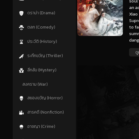
soul 
an ad
ดราม่า (Drama)
Xiao 
Supr
to fa
ตลก (Comedy)
summ
dange
ประวัติ (History)
ดู
ระทึกขวัญ (Thriller)
ลึกลับ (Mystery)
สงคราม (War)
สยองขวัญ (Horror)
สารคดี (Nonfiction)
อาชญา (Crime)