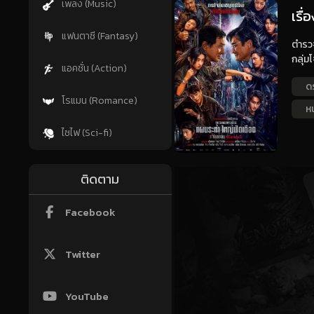
เพลง (Music)
เรื
แฟนตาซี (Fantasy)
ตำรวจ
กลุ่ม
แอคชั่น (Action)
ด
โรแมน (Romance)
หน
ไซไฟ (Sci-fi)
ติดตาม
Facebook
Twitter
YouTube