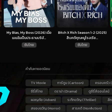
My Bias, My Boss (2026) เมื่อ
Bitch X Rich Season 1-2 (2025)
เมนฉันเป็นประธานบริษั...
สืบคดีคุณหนูโรงเรีย...
ซับไทย
ซับไทย
คำค้นหายอดนิยม
TV Movie
การ์ตูน (Cartoon)
ครอบครัว (
ซีรี่ส์ไทย
ดราม่า (Drama)
ดูซีรี่ส์ออนไลน์
ผจญภัย (Adven)
ระทึกขวัญ (Thriller)
ลึ
สยองขวัญ (Horror)
สารคดี (Nonfiction)