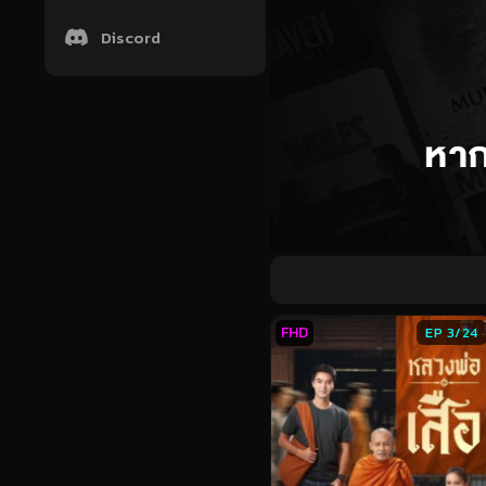
Discord
FHD
EP 3/24