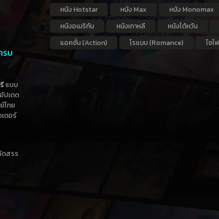
หนัง Hotstar
หนัง Max
หนัง Monomax
หนังอเมริกัน
หนังเกาหลี
หนังไต้หวัน
แอคชั่น (Action)
โรแมน (Romance)
ไซไฟ
 ครบ
รี
แบบ
าอัปเดต
กย์ไทย
วเตอร์
าคัดสรร