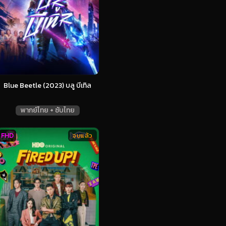
Blue Beetle (2023) บลู บีเทิล
พากย์ไทย + ซับไทย
FHD
จบแล้ว