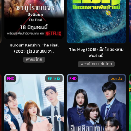
Rurouni Kenshin: The Final
The Meg (2018) เม็ก โคตรหลาม
(2021) รูโรนิ เคนชิน ซา...
พันล้านปี
พากย์ไทย
พากย์ไทย + ซับไทย
FHD
FHD
EP 1/12
จบแล้ว