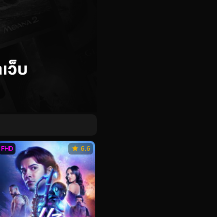
FHD
6.6