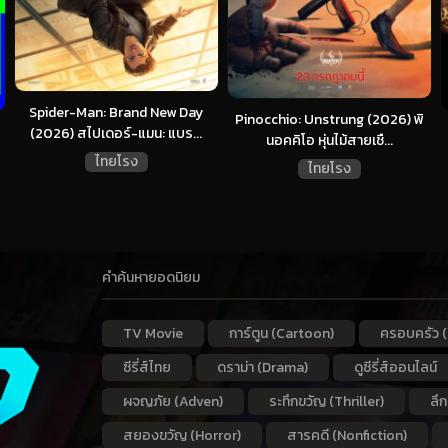
Spider-Man: Brand New Day
Pinocchio: Unstrung (2026) พิ
(2026) สไปเดอร์-แมน: แบร...
นอคคิโอ หุ่นไม้สายเชื...
ไทยโรง
ไทยโรง
คำค้นหายอดนิยม
TV Movie
การ์ตูน (Cartoon)
ครอบครัว (
ซีรี่ส์ไทย
ดราม่า (Drama)
ดูซีรี่ส์ออนไลน์
ผจญภัย (Adven)
ระทึกขวัญ (Thriller)
ลึ
สยองขวัญ (Horror)
สารคดี (Nonfiction)