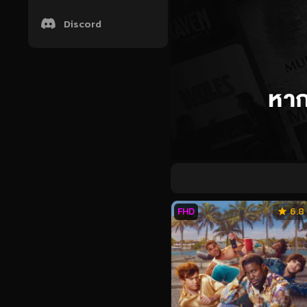
Discord
FHD
6.8