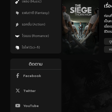
เพลง (Music)
เรื
แฟนตาซี (Fantasy)
ก่อนท
เป็นค
แอคชั่น (Action)
เมื่อ
ชีวิต
โรแมน (Romance)
ดู
ไซไฟ (Sci-fi)
ห
ติดตาม
Facebook
Twitter
YouTube