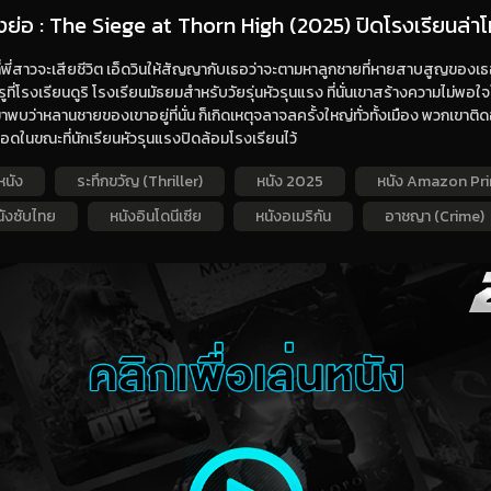
่องย่อ : The Siege at Thorn High (2025) ปิดโรงเรียนล่า
ี่พี่สาวจะเสียชีวิต เอ็ดวินให้สัญญากับเธอว่าจะตามหาลูกชายที่หายสาบสูญของเธ
รูที่โรงเรียนดูริ โรงเรียนมัธยมสำหรับวัยรุ่นหัวรุนแรง ที่นั่นเขาสร้างความไม่พอใจให้
เขาพบว่าหลานชายของเขาอยู่ที่นั่น ก็เกิดเหตุจลาจลครั้งใหญ่ทั่วทั้งเมือง พวกเขาติ
รอดในขณะที่นักเรียนหัวรุนแรงปิดล้อมโรงเรียนไว้
หนัง
ระทึกขวัญ (Thriller)
หนัง 2025
หนัง Amazon Pr
นังซับไทย
หนังอินโดนีเซีย
หนังอเมริกัน
อาชญา (Crime)