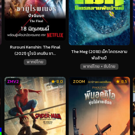
Rurouni Kenshin: The Final
The Meg (2018) เม็ก โคตรหลาม
(2021) รูโรนิ เคนชิน ซา...
พันล้านปี
พากย์ไทย
พากย์ไทย + ซับไทย
ZMV2
8.0
ZOOM
8.5