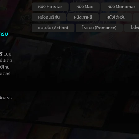
หนัง Hotstar
หนัง Max
หนัง Monomax
หนังอเมริกัน
หนังเกาหลี
หนังไต้หวัน
แอคชั่น (Action)
โรแมน (Romance)
ไซไฟ
 ครบ
รี
แบบ
าอัปเดต
กย์ไทย
วเตอร์
าคัดสรร