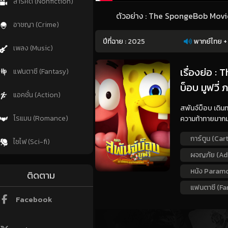
สารคดี (Nonfiction)
ตัวอย่าง : The SpongeBob Movie
อาชญา (Crime)
ปีที่ฉาย :
2025
พากย์ไทย +
เพลง (Music)
เรื่องย่อ 
แฟนตาซี (Fantasy)
บ็อบ มูฟวี่
แอคชั่น (Action)
สพันจ์บ็อบ เดิน
โรแมน (Romance)
ความท้าทายมากมา
การ์ตูน (Car
ไซไฟ (Sci-fi)
ผจญภัย (Ad
หนัง Param
ติดตาม
แฟนตาซี (Fa
Facebook