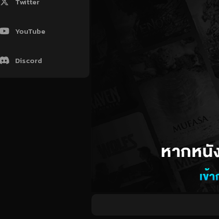
Twitter
YouTube
Discord