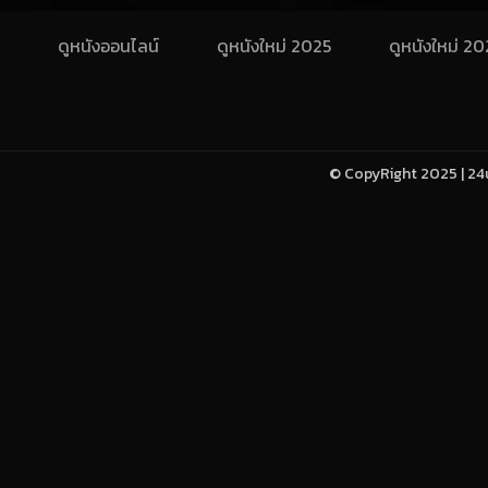
ดูหนังออนไลน์
ดูหนังใหม่ 2025
ดูหนังใหม่ 2
© CopyRight 2025 | 24u-h