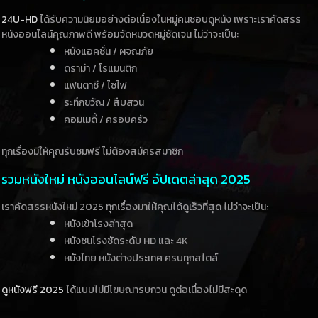
24U-HD
ได้รับความนิยมอย่างต่อเนื่องในหมู่คนชอบดูหนัง เพราะเราคัดสรร
หนังออนไลน์คุณภาพดี พร้อมจัดหมวดหมู่ชัดเจน ไม่ว่าจะเป็น:
หนังแอคชั่น / ผจญภัย
ดราม่า / โรแมนติก
แฟนตาซี / ไซไฟ
ระทึกขวัญ / สืบสวน
คอมเมดี้ / ครอบครัว
ทุกเรื่องมีให้คุณรับชมฟรี ไม่ต้องสมัครสมาชิก
รวมหนังใหม่ หนังออนไลน์ฟรี อัปเดตล่าสุด 2025
เราคัดสรรหนังใหม่ 2025 ทุกเรื่องมาให้คุณได้ดูเร็วที่สุด ไม่ว่าจะเป็น:
หนังเข้าโรงล่าสุด
หนังชนโรงชัดระดับ HD และ 4K
หนังไทย หนังต่างประเทศ ครบทุกสไตล์
ดูหนังฟรี 2025
ได้แบบไม่มีโฆษณารบกวน ดูต่อเนื่องไม่มีสะดุด