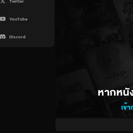
Twitter
YouTube
Discord