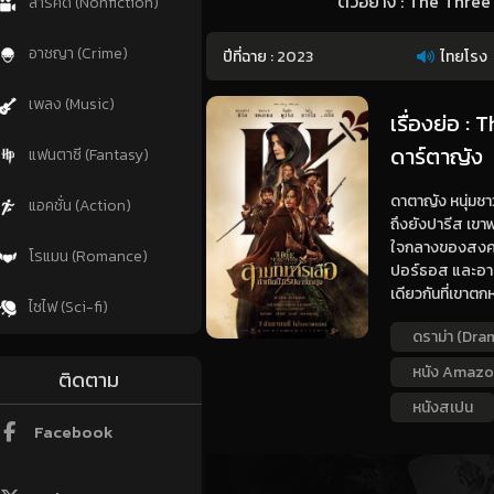
ตัวอย่าง : The Thre
สารคดี (Nonfiction)
อาชญา (Crime)
ปีที่ฉาย :
2023
ไทยโรง
เพลง (Music)
เรื่องย่อ 
ดาร์ตาญัง
แฟนตาซี (Fantasy)
ดาตาญัง หนุ่มชา
แอคชั่น (Action)
ถึงยังปารีส เขาพ
ใจกลางของสงครา
โรแมน (Romance)
ปอร์ธอส และอารา
เดียวกันที่เขาต
ไซไฟ (Sci-fi)
ดราม่า (Dra
หนัง Amazo
ติดตาม
หนังสเปน
Facebook