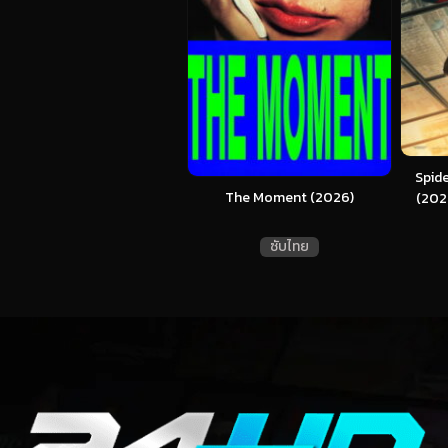
Spid
The Moment (2026)
(2026
ซับไทย