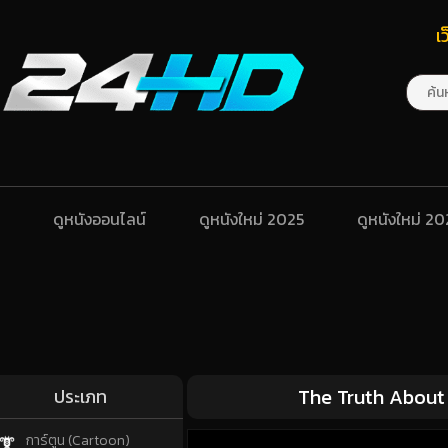
เ
ดูหนังออนไลน์
ดูหนังใหม่ 2025
ดูหนังใหม่ 2
The Truth About J
ประเภท
การ์ตูน (Cartoon)