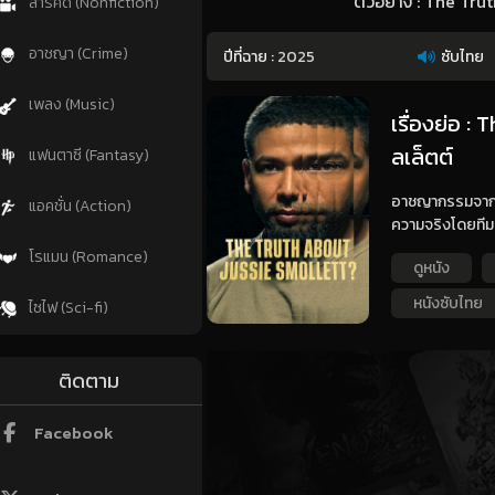
ตัวอย่าง : The Tru
สารคดี (Nonfiction)
อาชญา (Crime)
ปีที่ฉาย :
2025
ซับไทย
เพลง (Music)
เรื่องย่อ :
ลเล็ตต์
แฟนตาซี (Fantasy)
อาชญากรรมจากคว
แอคชั่น (Action)
ความจริงโดยทีมผ
โรแมน (Romance)
ดูหนัง
หนังซับไทย
ไซไฟ (Sci-fi)
ติดตาม
Facebook