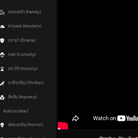
ครอบครัว (Family)
คาวบอย (Western)
ดราม่า (Drama)
ตลก (Comedy)
ประวัติ (History)
ระทึกขวัญ (Thriller)
ลึกลับ (Mystery)
สงคราม (War)
สยองขวัญ (Horror)