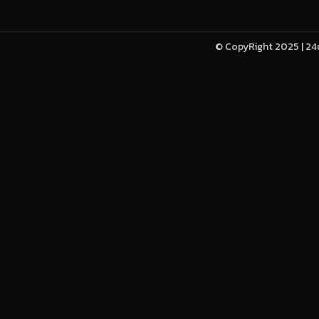
© CopyRight 2025 | 24u-h