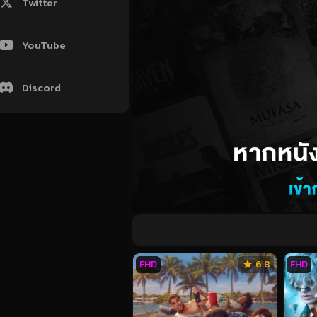
Twitter
YouTube
Discord
FHD
6.8
FHD