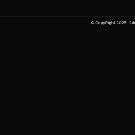
© CopyRight 2025 | 24u-h