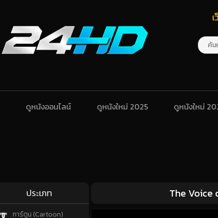
เ
ดูหนังออนไลน์
ดูหนังใหม่ 2025
ดูหนังใหม่ 2
The Voice o
ประเภท
การ์ตูน (Cartoon)