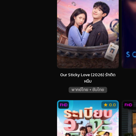
Our Sticky Love (2026) รักติด
หนึบ
พากย์ไทย + ซับไทย
FHD
0.0
FHD