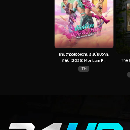
อ้ายต้าววเอวหวาน ระเบียบวาทะ
The 
ศิลป์ (2026) Mor Lam R...
TH