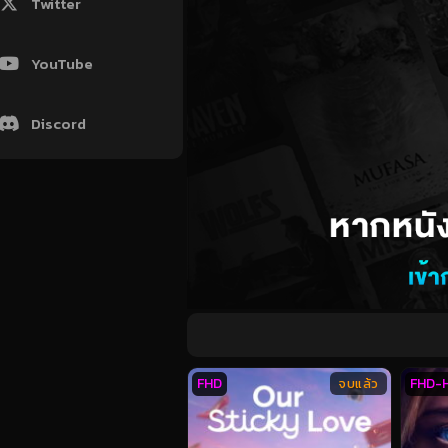
Twitter
YouTube
Discord
FHD
FHD-
จบแล้ว