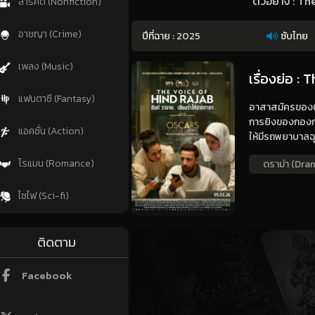
ตัวอย่าง : T
สารคดี (Nonfiction)
อาชญา (Crime)
ปีที่ฉาย :
2025
ซับไทย
เพลง (Music)
เรื่องย่อ :
แฟนตาซี (Fantasy)
อาสาสมัครของขบว
การยิงของกองกำล
แอคชั่น (Action)
ให้มีรถพยาบาลฉุก
โรแมน (Romance)
ดราม่า (Dra
ไซไฟ (Sci-fi)
ติดตาม
Facebook