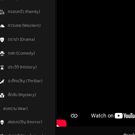
ครอบครัว (Family)
คาวบอย (Western)
ดราม่า (Drama)
ตลก (Comedy)
ประวัติ (History)
ระทึกขวัญ (Thriller)
ลึกลับ (Mystery)
สงคราม (War)
สยองขวัญ (Horror)