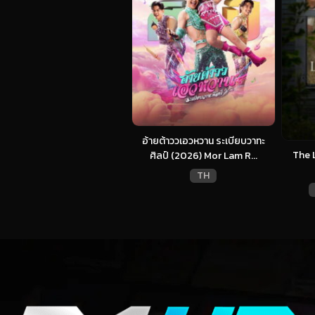
อ้ายต้าววเอวหวาน ระเบียบวาทะ
The 
ศิลป์ (2026) Mor Lam R...
TH