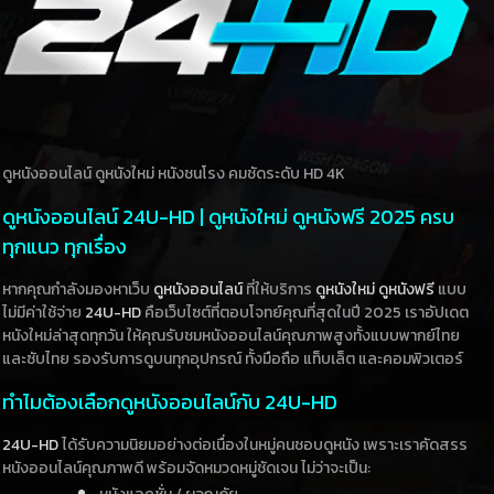
ดูหนังออนไลน์ ดูหนังใหม่ หนังชนโรง คมชัดระดับ HD 4K
ดูหนังออนไลน์ 24U-HD | ดูหนังใหม่ ดูหนังฟรี 2025 ครบ
ทุกแนว ทุกเรื่อง
หากคุณกำลังมองหาเว็บ
ดูหนังออนไลน์
ที่ให้บริการ
ดูหนังใหม่
ดูหนังฟรี
แบบ
ไม่มีค่าใช้จ่าย
24U-HD
คือเว็บไซต์ที่ตอบโจทย์คุณที่สุดในปี 2025 เราอัปเดต
หนังใหม่ล่าสุดทุกวัน ให้คุณรับชมหนังออนไลน์คุณภาพสูงทั้งแบบพากย์ไทย
และซับไทย รองรับการดูบนทุกอุปกรณ์ ทั้งมือถือ แท็บเล็ต และคอมพิวเตอร์
ทำไมต้องเลือกดูหนังออนไลน์กับ 24U-HD
24U-HD
ได้รับความนิยมอย่างต่อเนื่องในหมู่คนชอบดูหนัง เพราะเราคัดสรร
หนังออนไลน์คุณภาพดี พร้อมจัดหมวดหมู่ชัดเจน ไม่ว่าจะเป็น: