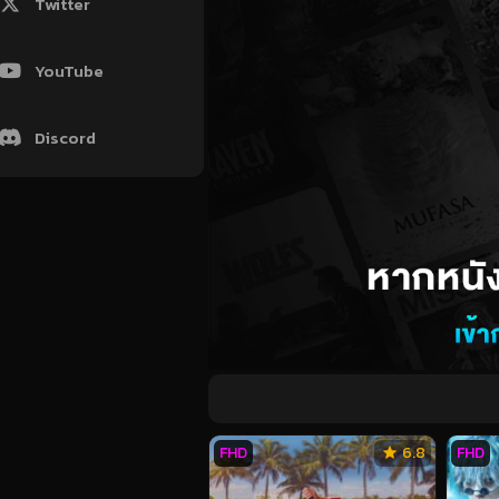
Twitter
YouTube
Discord
FHD
6.8
FHD