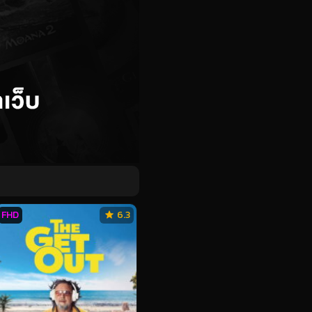
FHD
6.3