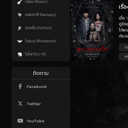
เพลง (Music)
เรื
แฟนตาซี (Fantasy)
เมื่อ
คู่รั
แอคชั่น (Action)
ได้พบ
ต้องอ
โรแมน (Romance)
ด
ไซไฟ (Sci-fi)
หน
ติดตาม
Facebook
Twitter
YouTube