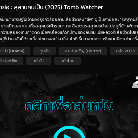
่องย่อ : สุสานคนเป็น (2025) Tomb Watcher
 “ลั่นทม” เศรษฐีนีเจ้าของธุรกิจร้อยล้านเสียชีวิตลง “ชีพ” ผู้เป็นสามี และ “รสสุคนธ์
กอย่างเปิดเผย แบบที่รสสุคนธ์เฝ้ารอมานาน ชีพชวนรสสุคนธ์ย้ายไปอยู่ที่บ้านพักต
ความสยองเกินคาดคิด เมื่อพบโลงแก้วที่มีศพของลั่นทม เมียหลวงที่เสียชีวิตไปแล้
ยู่ที่บ้านหลังนี้ด้วยเงื่อนไขบางอย่าง เงื่อนไขที่เริ่มมาจากความรักแบบผิดๆ นำม
ราม่า (Drama)
ดูหนัง
สยองขวัญ (Horror)
หนัง 2025
ัง Netflix
หนังTH
หนังไทย