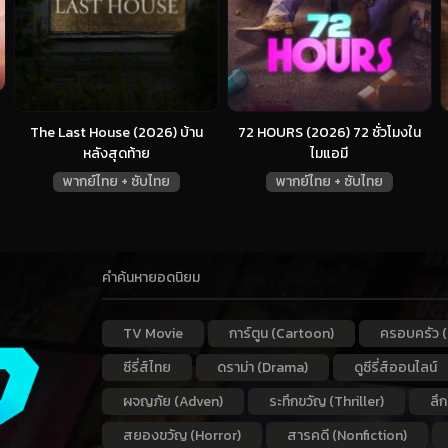
The Last House (2026) บ้าน
72 HOURS (2026) 72 ชั่วโมงใน
หลังสุดท้าย
ไมแอมี
พากย์ไทย + ซับไทย
พากย์ไทย + ซับไทย
คำค้นหายอดนิยม
TV Movie
การ์ตูน (Cartoon)
ครอบครัว (
ซีรี่ส์ไทย
ดราม่า (Drama)
ดูซีรี่ส์ออนไลน์
ผจญภัย (Adven)
ระทึกขวัญ (Thriller)
ลึ
สยองขวัญ (Horror)
สารคดี (Nonfiction)