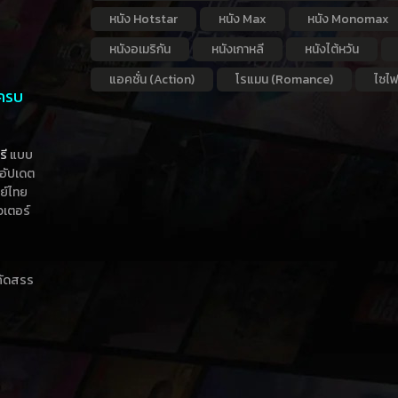
หนัง Hotstar
หนัง Max
หนัง Monomax
หนังอเมริกัน
หนังเกาหลี
หนังไต้หวัน
แอคชั่น (Action)
โรแมน (Romance)
ไซไฟ
 ครบ
รี
แบบ
าอัปเดต
กย์ไทย
วเตอร์
าคัดสรร