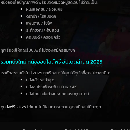
หนังออนไลน์คุณภาพดี พร้อมจัดหมวดหมู่ชัดเจน ไม่ว่าจะเป็น:
หนังแอคชั่น / ผจญภัย
ดราม่า / โรแมนติก
แฟนตาซี / ไซไฟ
ระทึกขวัญ / สืบสวน
คอมเมดี้ / ครอบครัว
ทุกเรื่องมีให้คุณรับชมฟรี ไม่ต้องสมัครสมาชิก
รวมหนังใหม่ หนังออนไลน์ฟรี อัปเดตล่าสุด 2025
เราคัดสรรหนังใหม่ 2025 ทุกเรื่องมาให้คุณได้ดูเร็วที่สุด ไม่ว่าจะเป็น:
หนังเข้าโรงล่าสุด
หนังชนโรงชัดระดับ HD และ 4K
หนังไทย หนังต่างประเทศ ครบทุกสไตล์
ดูหนังฟรี 2025
ได้แบบไม่มีโฆษณารบกวน ดูต่อเนื่องไม่มีสะดุด