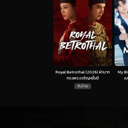
Royal Betrothal (2026) ฝ่าบาท
My Bi
ทรงพระเจริญหมื่นปี
เม
ซับไทย