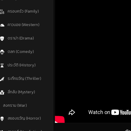
ครอบครัว (Family)
คาวบอย (Western)
ดราม่า (Drama)
ตลก (Comedy)
ประวัติ (History)
ระทึกขวัญ (Thriller)
ลึกลับ (Mystery)
สงคราม (War)
สยองขวัญ (Horror)