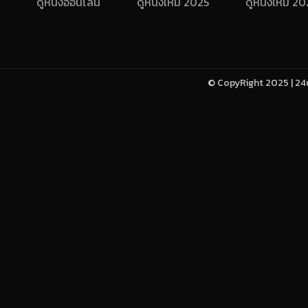
ดูหนังออนไลน์
ดูหนังใหม่ 2025
ดูหนังใหม่ 2
© CopyRight 2025 | 24u-h