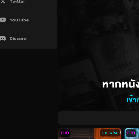
Twitter
YouTube
Discord
FHD
FHD
EP 3/24