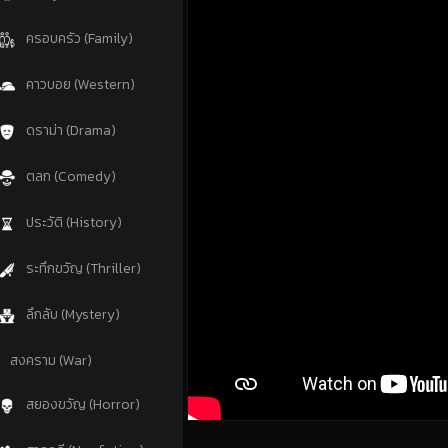
ครอบครัว (Family)
คาวบอย (Western)
ดราม่า (Drama)
ตลก (Comedy)
ประวัติ (History)
ระทึกขวัญ (Thriller)
ลึกลับ (Mystery)
สงคราม (War)
สยองขวัญ (Horror)