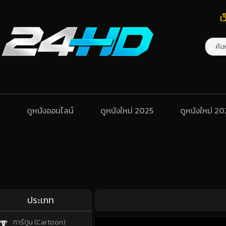
เ
ดูหนังออนไลน์
ดูหนังใหม่ 2025
ดูหนังใหม่ 2
ประเภท
การ์ตูน (Cartoon)