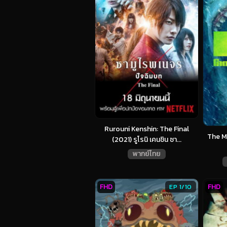
Rurouni Kenshin: The Final
The M
(2021) รูโรนิ เคนชิน ซา...
พากย์ไทย
FHD
FHD
EP 1/10