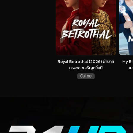
Royal Betrothal (2026) ฝ่าบาท
My Bi
ทรงพระเจริญหมื่นปี
เม
ซับไทย