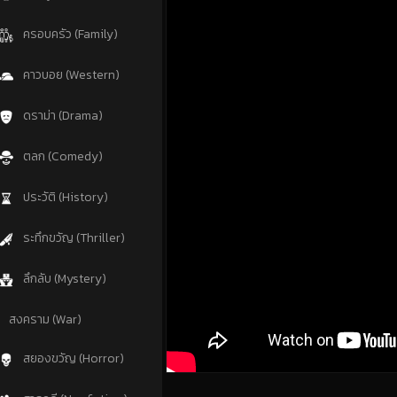
ครอบครัว (Family)
คาวบอย (Western)
ดราม่า (Drama)
ตลก (Comedy)
ประวัติ (History)
ระทึกขวัญ (Thriller)
ลึกลับ (Mystery)
สงคราม (War)
สยองขวัญ (Horror)