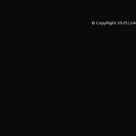
© CopyRight 2025 | 24u-h