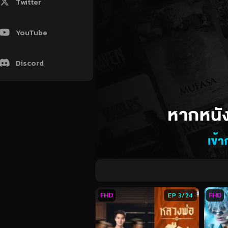
Twitter
YouTube
Discord
FHD
FHD
EP 3/24