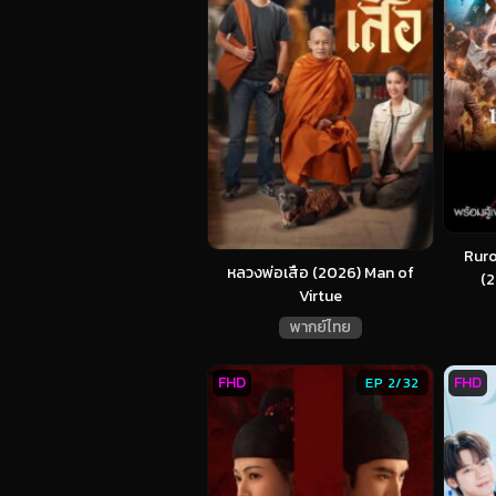
Ruro
หลวงพ่อเสือ (2026) Man of
(2
Virtue
พากย์ไทย
FHD
FHD
EP 2/32