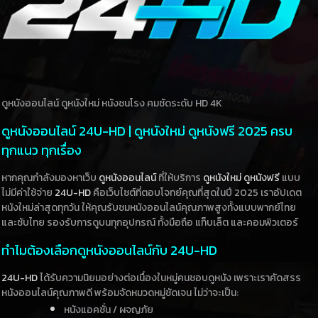
ดูหนังออนไลน์ ดูหนังใหม่ หนังชนโรง คมชัดระดับ HD 4K
ดูหนังออนไลน์ 24U-HD | ดูหนังใหม่ ดูหนังฟรี 2025 ครบ
ทุกแนว ทุกเรื่อง
หากคุณกำลังมองหาเว็บ
ดูหนังออนไลน์
ที่ให้บริการ
ดูหนังใหม่
ดูหนังฟรี
แบบ
ไม่มีค่าใช้จ่าย
24U-HD
คือเว็บไซต์ที่ตอบโจทย์คุณที่สุดในปี 2025 เราอัปเดต
หนังใหม่ล่าสุดทุกวัน ให้คุณรับชมหนังออนไลน์คุณภาพสูงทั้งแบบพากย์ไทย
และซับไทย รองรับการดูบนทุกอุปกรณ์ ทั้งมือถือ แท็บเล็ต และคอมพิวเตอร์
ทำไมต้องเลือกดูหนังออนไลน์กับ 24U-HD
24U-HD
ได้รับความนิยมอย่างต่อเนื่องในหมู่คนชอบดูหนัง เพราะเราคัดสรร
หนังออนไลน์คุณภาพดี พร้อมจัดหมวดหมู่ชัดเจน ไม่ว่าจะเป็น:
หนังแอคชั่น / ผจญภัย