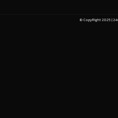
© CopyRight 2025 | 24u-h