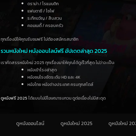
ดราม่า / โรแมนติก
แฟนตาซี / ไซไฟ
ระทึกขวัญ / สืบสวน
คอมเมดี้ / ครอบครัว
ทุกเรื่องมีให้คุณรับชมฟรี ไม่ต้องสมัครสมาชิก
รวมหนังใหม่ หนังออนไลน์ฟรี อัปเดตล่าสุด 2025
เราคัดสรรหนังใหม่ 2025 ทุกเรื่องมาให้คุณได้ดูเร็วที่สุด ไม่ว่าจะเป็น:
หนังเข้าโรงล่าสุด
หนังชนโรงชัดระดับ HD และ 4K
หนังไทย หนังต่างประเทศ ครบทุกสไตล์
ดูหนังฟรี 2025
ได้แบบไม่มีโฆษณารบกวน ดูต่อเนื่องไม่มีสะดุด
ดูหนังออนไลน์
ดูหนังใหม่ 2025
ดูหนังใหม่ 2