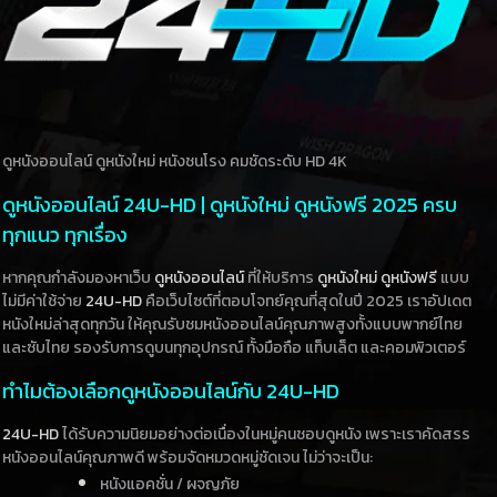
ดูหนังออนไลน์ ดูหนังใหม่ หนังชนโรง คมชัดระดับ HD 4K
ดูหนังออนไลน์ 24U-HD | ดูหนังใหม่ ดูหนังฟรี 2025 ครบ
ทุกแนว ทุกเรื่อง
หากคุณกำลังมองหาเว็บ
ดูหนังออนไลน์
ที่ให้บริการ
ดูหนังใหม่
ดูหนังฟรี
แบบ
ไม่มีค่าใช้จ่าย
24U-HD
คือเว็บไซต์ที่ตอบโจทย์คุณที่สุดในปี 2025 เราอัปเดต
หนังใหม่ล่าสุดทุกวัน ให้คุณรับชมหนังออนไลน์คุณภาพสูงทั้งแบบพากย์ไทย
และซับไทย รองรับการดูบนทุกอุปกรณ์ ทั้งมือถือ แท็บเล็ต และคอมพิวเตอร์
ทำไมต้องเลือกดูหนังออนไลน์กับ 24U-HD
24U-HD
ได้รับความนิยมอย่างต่อเนื่องในหมู่คนชอบดูหนัง เพราะเราคัดสรร
หนังออนไลน์คุณภาพดี พร้อมจัดหมวดหมู่ชัดเจน ไม่ว่าจะเป็น:
หนังแอคชั่น / ผจญภัย