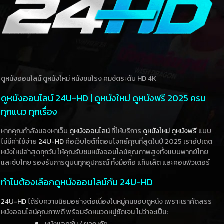
ดูหนังออนไลน์ ดูหนังใหม่ หนังชนโรง คมชัดระดับ HD 4K
ดูหนังออนไลน์ 24U-HD | ดูหนังใหม่ ดูหนังฟรี 2025 ครบ
ทุกแนว ทุกเรื่อง
หากคุณกำลังมองหาเว็บ
ดูหนังออนไลน์
ที่ให้บริการ
ดูหนังใหม่
ดูหนังฟรี
แบบ
ไม่มีค่าใช้จ่าย
24U-HD
คือเว็บไซต์ที่ตอบโจทย์คุณที่สุดในปี 2025 เราอัปเดต
หนังใหม่ล่าสุดทุกวัน ให้คุณรับชมหนังออนไลน์คุณภาพสูงทั้งแบบพากย์ไทย
และซับไทย รองรับการดูบนทุกอุปกรณ์ ทั้งมือถือ แท็บเล็ต และคอมพิวเตอร์
ทำไมต้องเลือกดูหนังออนไลน์กับ 24U-HD
24U-HD
ได้รับความนิยมอย่างต่อเนื่องในหมู่คนชอบดูหนัง เพราะเราคัดสรร
หนังออนไลน์คุณภาพดี พร้อมจัดหมวดหมู่ชัดเจน ไม่ว่าจะเป็น: