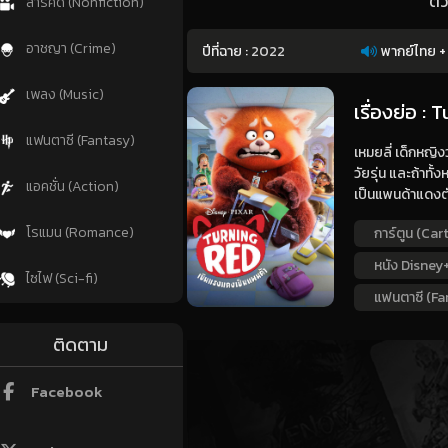
ตั
สารคดี (Nonfiction)
อาชญา (Crime)
ปีที่ฉาย :
2022
พากย์ไทย +
เพลง (Music)
เรื่องย่อ :
แฟนตาซี (Fantasy)
เหมยลี่ เด็กหญิง
วัยรุ่น และถ้าทั
แอคชั่น (Action)
เป็นแพนด้าแดงตั
โรแมน (Romance)
การ์ตูน (Car
หนัง Disney
ไซไฟ (Sci-fi)
แฟนตาซี (Fa
ติดตาม
Facebook