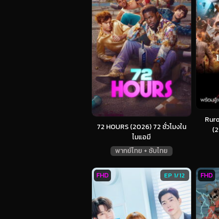
Ruro
72 HOURS (2026) 72 ชั่วโมงใน
(2
ไมแอมี
พากย์ไทย + ซับไทย
FHD
FHD
EP 1/12