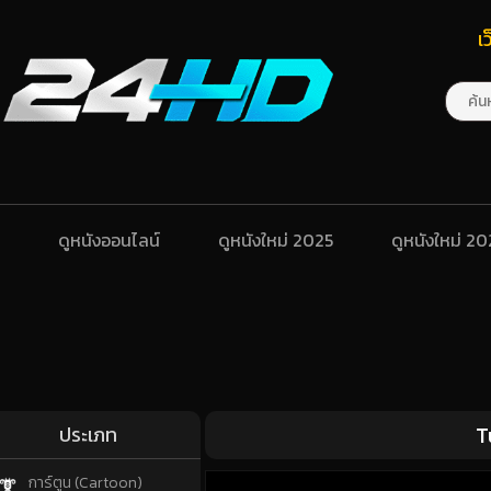
เ
ดูหนังออนไลน์
ดูหนังใหม่ 2025
ดูหนังใหม่ 2
T
ประเภท
การ์ตูน (Cartoon)