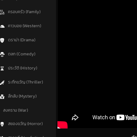
ครอบครัว (Family)
คาวบอย (Western)
ดราม่า (Drama)
ตลก (Comedy)
ประวัติ (History)
ระทึกขวัญ (Thriller)
ลึกลับ (Mystery)
สงคราม (War)
สยองขวัญ (Horror)