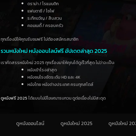
ดราม่า / โรแมนติก
แฟนตาซี / ไซไฟ
ระทึกขวัญ / สืบสวน
คอมเมดี้ / ครอบครัว
ทุกเรื่องมีให้คุณรับชมฟรี ไม่ต้องสมัครสมาชิก
รวมหนังใหม่ หนังออนไลน์ฟรี อัปเดตล่าสุด 2025
เราคัดสรรหนังใหม่ 2025 ทุกเรื่องมาให้คุณได้ดูเร็วที่สุด ไม่ว่าจะเป็น:
หนังเข้าโรงล่าสุด
หนังชนโรงชัดระดับ HD และ 4K
หนังไทย หนังต่างประเทศ ครบทุกสไตล์
ดูหนังฟรี 2025
ได้แบบไม่มีโฆษณารบกวน ดูต่อเนื่องไม่มีสะดุด
ดูหนังออนไลน์
ดูหนังใหม่ 2025
ดูหนังใหม่ 2