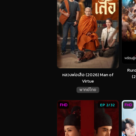
Ruro
หลวงพ่อเสือ (2026) Man of
(2
Virtue
พากย์ไทย
FHD
FHD
EP 2/32