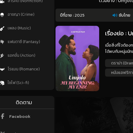
ตัวอย่าง : Umjol
สารคดี (Nonfiction)
อาชญา (Crime)
ปีที่ฉาย :
2025
ซับไทย
เพลง (Music)
เรื่องย่อ :
แฟนตาซี (Fantasy)
เมื่อสิ่งที่ใจต้
ได้พบกับหนุ่มนั
แอคชั่น (Action)
ดราม่า (Dra
โรแมน (Romance)
หนังแอฟริกา
ไซไฟ (Sci-fi)
ติดตาม
Facebook