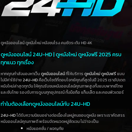
ดูหนังออนไลน์ ดูหนังใหม่ หนังชนโรง คมชัดระดับ HD 4K
ดูหนังออนไลน์ 24U-HD | ดูหนังใหม่ ดูหนังฟรี 2025 ครบ
ทุกแนว ทุกเรื่อง
หากคุณกำลังมองหาเว็บ
ดูหนังออนไลน์
ที่ให้บริการ
ดูหนังใหม่
ดูหนังฟรี
แบบ
ไม่มีค่าใช้จ่าย
24U-HD
คือเว็บไซต์ที่ตอบโจทย์คุณที่สุดในปี 2025 เราอัปเดต
หนังใหม่ล่าสุดทุกวัน ให้คุณรับชมหนังออนไลน์คุณภาพสูงทั้งแบบพากย์ไทย
และซับไทย รองรับการดูบนทุกอุปกรณ์ ทั้งมือถือ แท็บเล็ต และคอมพิวเตอร์
ทำไมต้องเลือกดูหนังออนไลน์กับ 24U-HD
24U-HD
ได้รับความนิยมอย่างต่อเนื่องในหมู่คนชอบดูหนัง เพราะเราคัดสรร
หนังออนไลน์คุณภาพดี พร้อมจัดหมวดหมู่ชัดเจน ไม่ว่าจะเป็น:
หนังแอคชั่น / ผจญภัย