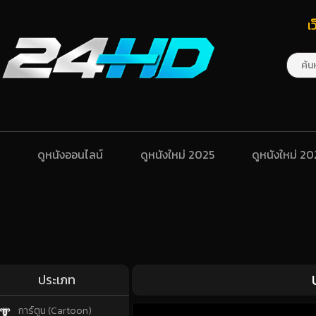
เ
ดูหนังออนไลน์
ดูหนังใหม่ 2025
ดูหนังใหม่ 2
ประเภท
การ์ตูน (Cartoon)