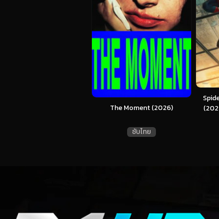
Spid
The Moment (2026)
(2026
ซับไทย