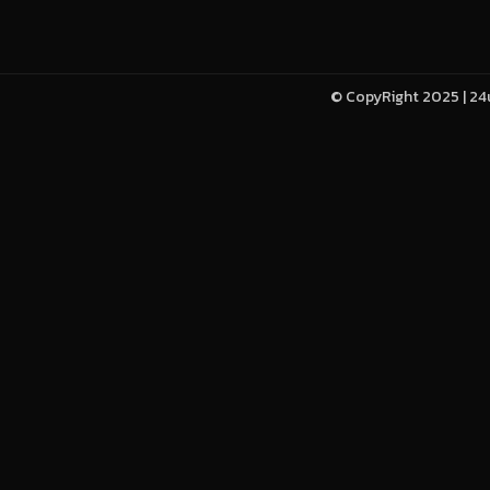
© CopyRight 2025 | 24u-h