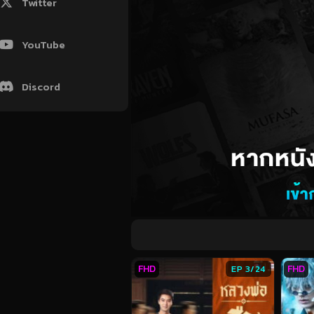
Twitter
YouTube
Discord
FHD
FHD
EP 3/24