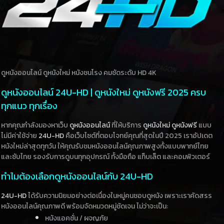
ดูหนังออนไลน์ ดูหนังใหม่ หนังชนโรง คมชัดระดับ HD 4K
ดูหนังออนไลน์ 24U-HD | ดูหนังใหม่ ดูหนังฟรี 2025 ครบ
ทุกแนว ทุกเรื่อง
หากคุณกำลังมองหาเว็บ
ดูหนังออนไลน์
ที่ให้บริการ
ดูหนังใหม่
ดูหนังฟรี
แบบ
ไม่มีค่าใช้จ่าย
24U-HD
คือเว็บไซต์ที่ตอบโจทย์คุณที่สุดในปี 2025 เราอัปเดต
หนังใหม่ล่าสุดทุกวัน ให้คุณรับชมหนังออนไลน์คุณภาพสูงทั้งแบบพากย์ไทย
และซับไทย รองรับการดูบนทุกอุปกรณ์ ทั้งมือถือ แท็บเล็ต และคอมพิวเตอร์
ทำไมต้องเลือกดูหนังออนไลน์กับ 24U-HD
24U-HD
ได้รับความนิยมอย่างต่อเนื่องในหมู่คนชอบดูหนัง เพราะเราคัดสรร
หนังออนไลน์คุณภาพดี พร้อมจัดหมวดหมู่ชัดเจน ไม่ว่าจะเป็น:
หนังแอคชั่น / ผจญภัย