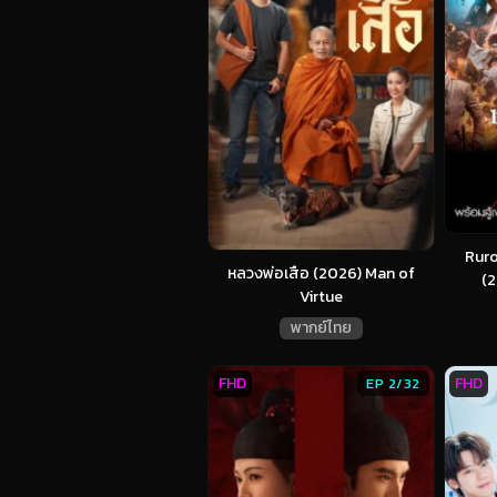
Ruro
หลวงพ่อเสือ (2026) Man of
(2
Virtue
พากย์ไทย
FHD
FHD
EP 2/32