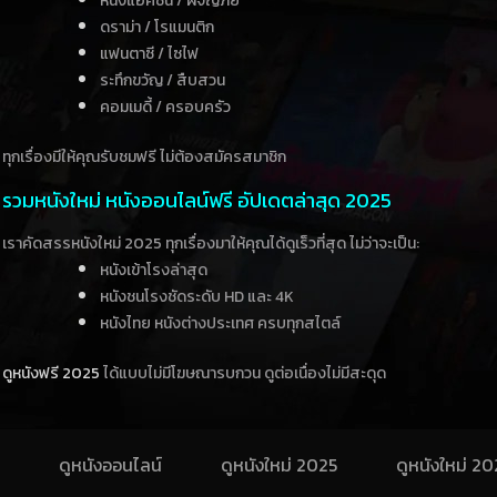
หนังแอคชั่น / ผจญภัย
ดราม่า / โรแมนติก
แฟนตาซี / ไซไฟ
ระทึกขวัญ / สืบสวน
คอมเมดี้ / ครอบครัว
ทุกเรื่องมีให้คุณรับชมฟรี ไม่ต้องสมัครสมาชิก
รวมหนังใหม่ หนังออนไลน์ฟรี อัปเดตล่าสุด 2025
เราคัดสรรหนังใหม่ 2025 ทุกเรื่องมาให้คุณได้ดูเร็วที่สุด ไม่ว่าจะเป็น:
หนังเข้าโรงล่าสุด
หนังชนโรงชัดระดับ HD และ 4K
หนังไทย หนังต่างประเทศ ครบทุกสไตล์
ดูหนังฟรี 2025
ได้แบบไม่มีโฆษณารบกวน ดูต่อเนื่องไม่มีสะดุด
ดูหนังออนไลน์
ดูหนังใหม่ 2025
ดูหนังใหม่ 2