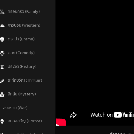
ครอบครัว (Family)
คาวบอย (Western)
ดราม่า (Drama)
ตลก (Comedy)
ประวัติ (History)
ระทึกขวัญ (Thriller)
ลึกลับ (Mystery)
สงคราม (War)
สยองขวัญ (Horror)