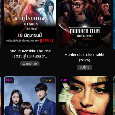
Rurouni Kenshin: The Final
Murder Club: Liar’s Table
(2021) รูโรนิ เคนชิน ซา...
(2026)
พากย์ไทย
ซับไทย
FHD
FHD
6.3
จบแล้ว