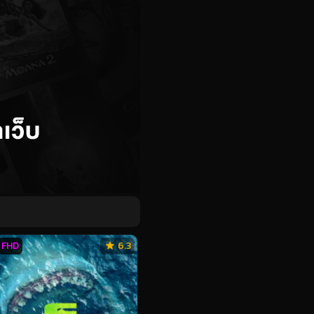
FHD
6.3