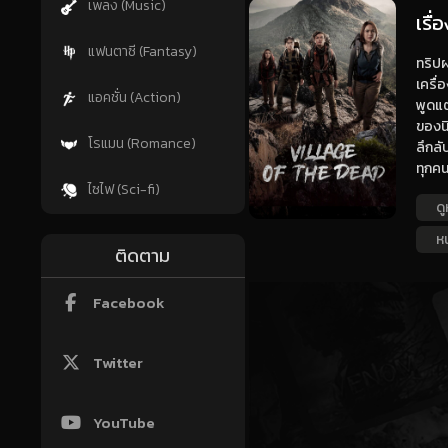
เพลง (Music)
เรื
แฟนตาซี (Fantasy)
ทริปผ
เครื่
แอคชั่น (Action)
พูดแต
ของนิ
โรแมน (Romance)
ลึกลั
ทุกคน
ไซไฟ (Sci-fi)
ดู
ห
ติดตาม
Facebook
Twitter
YouTube