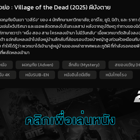
่องย่อ : Village of the Dead (2025) ผีบังตาย
จญภัยปีนเขา “เวลีรัง” ของ 4 นักศึกษามหาวิทยาลัย; อาร์โย, ยูนิ, นิต้า, และ รากา 
องเซ่นไหว้ปริศนา และเธอพลัดตกลงไปในทะเลสาป หลังจากอุบัติเหตุ ท่าทางของนิต้
่ภาษาชวาว่า “หนึ่ง สอง สาม ใครหลงเข้ามา ไม่มีวันกลับ” เมื่อพวกเขาตัดสินใจลง
ต้า แต่กลับหลงเข้าไปยังหมู่บ้านลึกลับที่ล้อมรอบด้วยป่าหญ้าสูงท่วมหัวเหมือ
บ ทำให้ได้รู้ว่า พวกเขาได้เข้ามาสู่หมู่บ้านของเหล่าซากศพและภูติผี ที่กำลังรอคอยพ
ที่พลัดหลงเข้ามา
หนัง
ผจญภัย (Adven)
ลึกลับ (Mystery)
สยองขวัญ (H
นัง 4K
หนังSUB-EN
หนังอินโดนีเซีย
หนังไทยโรง