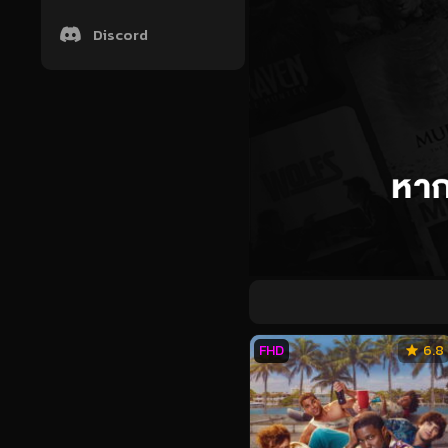
Discord
FHD
6.8