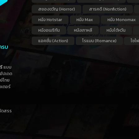
สยองขวัญ (Horror)
สารคดี (Nonfiction)
หนัง Hotstar
หนัง Max
หนัง Monomax
หนังอเมริกัน
หนังเกาหลี
หนังไต้หวัน
แอคชั่น (Action)
โรแมน (Romance)
ไซไฟ
 ครบ
รี
แบบ
าอัปเดต
กย์ไทย
วเตอร์
าคัดสรร