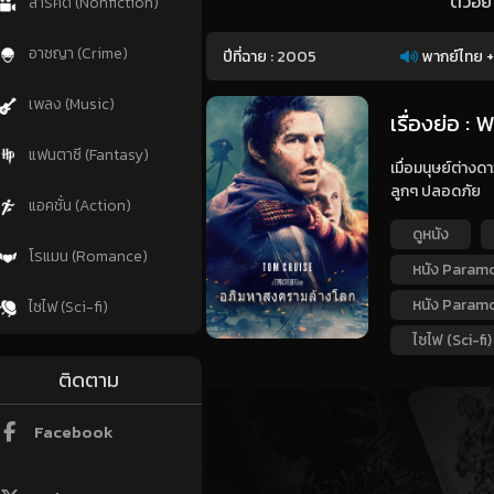
ตัวอย
สารคดี (Nonfiction)
อาชญา (Crime)
ปีที่ฉาย :
2005
พากย์ไทย +
เพลง (Music)
เรื่องย่อ 
แฟนตาซี (Fantasy)
เมื่อมนุษย์ต่างด
ลูกๆ ปลอดภัย
แอคชั่น (Action)
ดูหนัง
โรแมน (Romance)
หนัง Paramo
หนัง Param
ไซไฟ (Sci-fi)
ไซไฟ (Sci-fi)
ติดตาม
Facebook