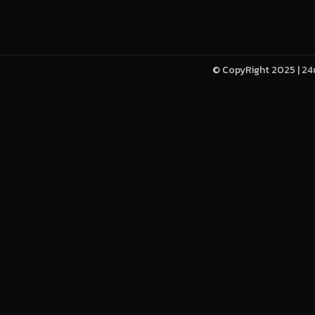
© CopyRight 2025 | 24u-h