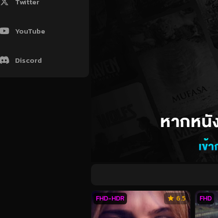
Twitter
YouTube
Discord
FHD-HDR
6.5
FHD