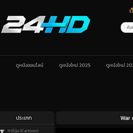
เ
ดูหนังออนไลน์
ดูหนังใหม่ 2025
ดูหนังใหม่ 2
War 
ประเภท
การ์ตูน (Cartoon)