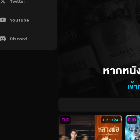
Twitter
YouTube
Discord
FHD
FHD
EP 3/24