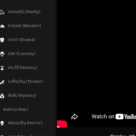
ครอบครัว (Family)
คาวบอย (Western)
ดราม่า (Drama)
ตลก (Comedy)
ประวัติ (History)
ระทึกขวัญ (Thriller)
ลึกลับ (Mystery)
สงคราม (War)
สยองขวัญ (Horror)