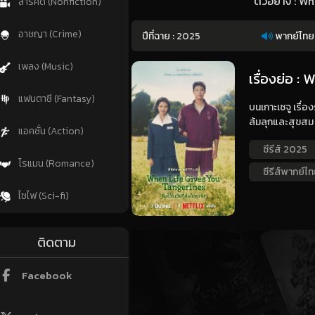
ตัวอย่าง : W
สารคดี (Nonfiction)
อาชญา (Crime)
ปีที่ฉาย :
2025
พากย์ไทย 
เพลง (Music)
เรื่องย่อ :
แฟนตาซี (Fantasy)
บนเกาะเชจู เรื่อ
ล้มลุกและสุขสม ซ
แอคชั่น (Action)
ซีรีส์ 2025
โรแมน (Romance)
ซีรีส์พากย์ไ
ไซไฟ (Sci-fi)
ติดตาม
Facebook