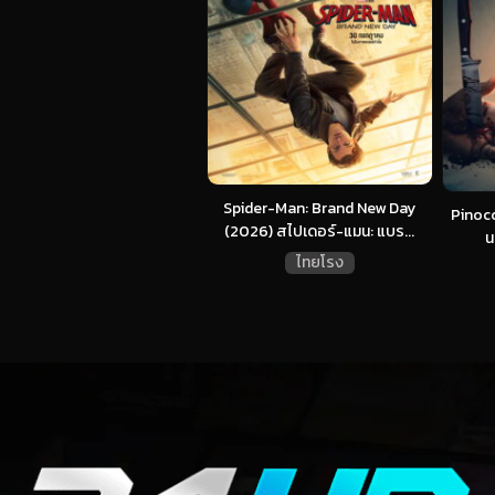
Spider-Man: Brand New Day
Pinocc
(2026) สไปเดอร์-แมน: แบร...
น
ไทยโรง