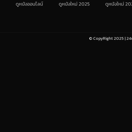
ดูหนังออนไลน์
ดูหนังใหม่ 2025
ดูหนังใหม่ 2
© CopyRight 2025 | 24u-h