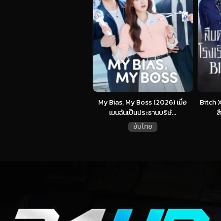
My Bias, My Boss (2026) เมื่อ
Bitch 
เมนฉันเป็นประธานบริษั...
ส
ซับไทย