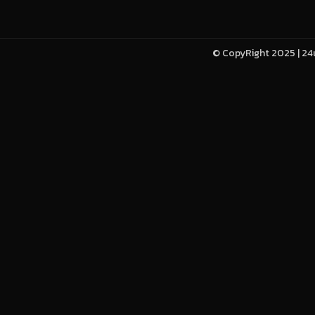
© CopyRight 2025 | 24u-h