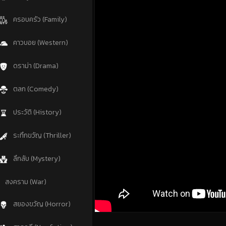
ครอบครัว (Family)
คาวบอย (Western)
ดราม่า (Drama)
ตลก (Comedy)
ประวัติ (History)
ระทึกขวัญ (Thriller)
ลึกลับ (Mystery)
สงคราม (War)
สยองขวัญ (Horror)