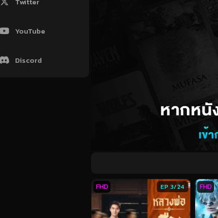
Twitter
YouTube
Discord
FHD
FHD
EP 3/24