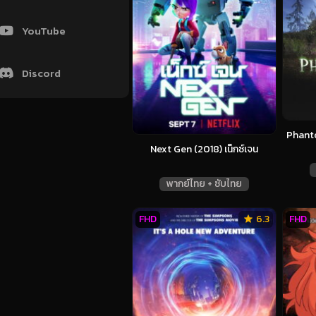
YouTube
Discord
Phant
Next Gen (2018) เน็กซ์เจน
พากย์ไทย + ซับไทย
FHD
6.3
FHD