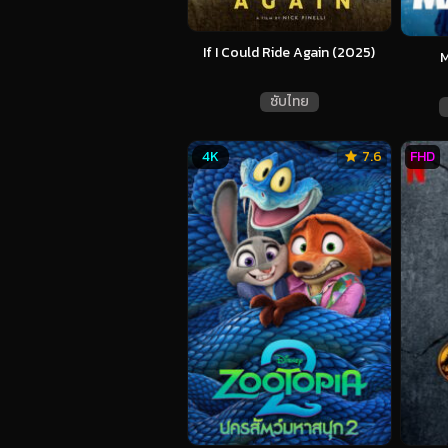
If I Could Ride Again (2025)
M
ซับไทย
4K
7.6
FHD