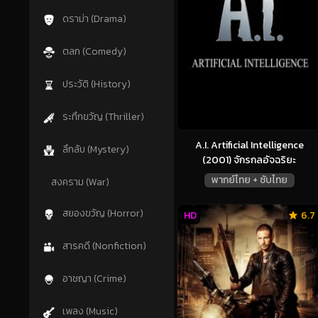
ดราม่า (Drama)
ตลก (Comedy)
ประวัติ (History)
ระทึกขวัญ (Thriller)
A.I. Artificial Intelligence
ลึกลับ (Mystery)
(2001) จักรกลอัจฉริยะ
พากย์ไทย + ซับไทย
สงคราม (War)
สยองขวัญ (Horror)
HD
6.7
สารคดี (Nonfiction)
อาชญา (Crime)
เพลง (Music)