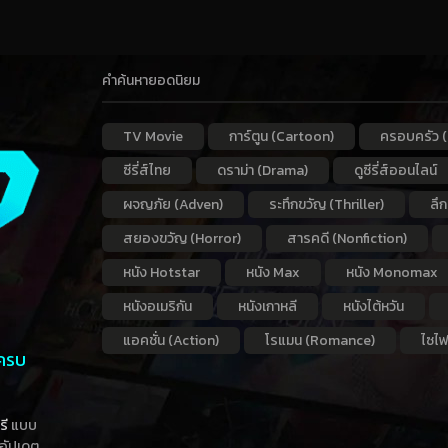
คำค้นหายอดนิยม
TV Movie
การ์ตูน (Cartoon)
ครอบครัว (
ซีรี่ส์ไทย
ดราม่า (Drama)
ดูซีรี่ส์ออนไลน์
ผจญภัย (Adven)
ระทึกขวัญ (Thriller)
ลึ
สยองขวัญ (Horror)
สารคดี (Nonfiction)
หนัง Hotstar
หนัง Max
หนัง Monomax
หนังอเมริกัน
หนังเกาหลี
หนังไต้หวัน
แอคชั่น (Action)
โรแมน (Romance)
ไซไฟ
 ครบ
รี
แบบ
าอัปเดต