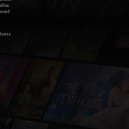
กย์ไทย
วเตอร์
าคัดสรร