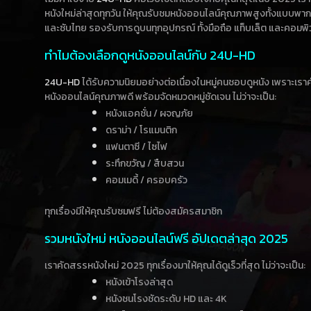
หนังใหม่ล่าสุดทุกวัน ให้คุณรับชมหนังออนไลน์คุณภาพสูงทั้งแบบพา
และซับไทย รองรับการดูบนทุกอุปกรณ์ ทั้งมือถือ แท็บเล็ต และคอมพิ
ทำไมต้องเลือกดูหนังออนไลน์กับ 24U-HD
24U-HD
ได้รับความนิยมอย่างต่อเนื่องในหมู่คนชอบดูหนัง เพราะเร
หนังออนไลน์คุณภาพดี พร้อมจัดหมวดหมู่ชัดเจน ไม่ว่าจะเป็น:
หนังแอคชั่น / ผจญภัย
ดราม่า / โรแมนติก
แฟนตาซี / ไซไฟ
ระทึกขวัญ / สืบสวน
คอมเมดี้ / ครอบครัว
ทุกเรื่องมีให้คุณรับชมฟรี ไม่ต้องสมัครสมาชิก
รวมหนังใหม่ หนังออนไลน์ฟรี อัปเดตล่าสุด 2025
เราคัดสรรหนังใหม่ 2025 ทุกเรื่องมาให้คุณได้ดูเร็วที่สุด ไม่ว่าจะเป็น:
หนังเข้าโรงล่าสุด
หนังชนโรงชัดระดับ HD และ 4K