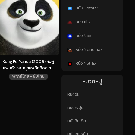
หนัง Hotstar
หนัง iflix
หนัง Max
หนัง Monomax
Kung Fu Panda (2008) กังฟู
หนัง Netflix
แพนด้า จอมยุทธพลิกล็อค ช...
พากย์ไทย + ซับไทย
หมวดหมู่
หนังจีน
หนังญี่ปุ่น
หนังอินเดีย
หนังอเมริกัน