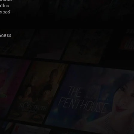
กย์ไทย
วเตอร์
าคัดสรร