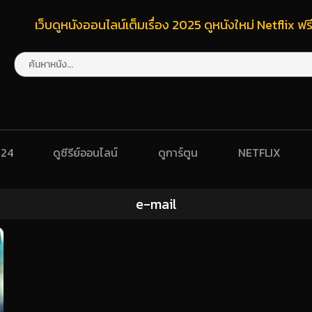
เว็บดูหนังออนไลน์เต็มเรื่อง 2025 ดูหนังใหม่ Netflix 
024
ดูซีรีย์ออนไลน์
ดูการ์ตูน
NETFLIX
e-mail