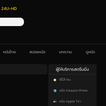
ฟรี 24U-HD
หนังไทย
สปอยหนัง
บทความ
ดูหนัง
ผู้ให้บริการสตรีมมิ่ง
ซีรี่ส์ Viu
หนัง Amazon Prime
หนัง Apple TV+